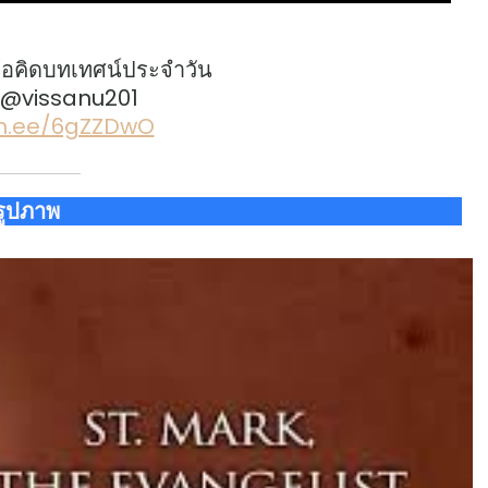
้อคิดบทเทศน์ประจำวัน
: @vissanu201
lin.ee/6gZZDwO
รูปภาพ