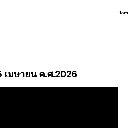
Hom
ำวัน โดย มงซินญอร์ วิษณุ ธัญญอน
วจนะพระเจ้า ขอพระเจ้าประทานพระพรแก่พวกท่านท้งหลายเทอญ
 25 เมษายน ค.ศ.2026