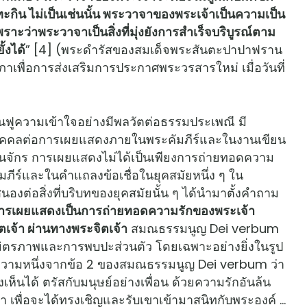
ทะกิน ไม่เป็นเช่นนั้น พระวาจาของพระเจ้าเป็นความเป็น
ราะว่าพระวาจาเป็นสิ่งที่มุ่งยังการสำเร็จบริบูรณ์ตาม
ั้งได้
” [4] (พระดำรัสของสมเด็จพระสันตะปาปาฟราน
ภาเพื่อการส่งเสริมการประกาศพระวรสารใหม่ เมื่อวันที่
ความเข้าใจอย่างมีพลวัตต่อธรรมประเพณี มี
ตัวบุคคลต่อการเผยแสดงภายในพระคัมภีร์และในงานเขียน
จักร การเผยแสดงไม่ได้เป็นเพียงการถ่ายทอดความ
คัมภีร์และในคำแถลงข้อเชื่อในยุคสมัยหนึ่ง ๆ ใน
งต่อสิ่งที่บริบทของยุคสมัยนั้น ๆ ได้นำมาตั้งคำถาม
ารเผยแสดงเป็นการถ่ายทอดความรักของพระเจ้า
เจ้า ผ่านทางพระจิตเจ้า
สมณธรรมนูญ Dei verbum
ิตรภาพและการพบปะส่วนตัว โดยเฉพาะอย่างยิ่งในรูป
ามหนึ่งจากข้อ 2 ของสมณธรรมนูญ Dei verbum ว่า
เห็นได้ ตรัสกับมนุษย์อย่างเพื่อน ด้วยความรักอันล้น
 เพื่อจะได้ทรงเชิญและรับเขาเข้ามาสนิทกับพระองค์ …