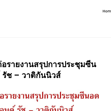
Hom
ำวัน โดย มงซินญอร์ วิษณุ ธัญญอน
วจนะพระเจ้า ขอพระเจ้าประทานพระพรแก่พวกท่านท้งหลายเทอญ
่อรายงานสรุปการประชุมซีน
ัช – วาติกันนิวส์