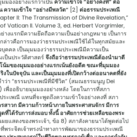
กมุมมองอย่างแรกว่าเป็น
ความเข้าใจ “อย่างคงที่” ต่อ
น ความเข้าใจ “อย่างมีพลวัต”
[2]
ต่อธรรมประเพณี
hapter II: The Transmission of Divine Revelation,”
Vatican II. Volume 3, ed. Herbert Vorgrimler,
งอย่างแรกมีความยึดถือความเป็นอย่างกฎหมาย เป็นการ
(กล่าวคือการมองว่าธรรมประเพณีใช้ได้ในทุกสมัยและ
ัวบุคคล เป็นมุมมองว่าธรรมประเพณีมีความเป็น
มเป็นประวัติศาสตร์
จึงถือว่าธรรมประเพณีต้องนำมาตี
โน้มของมุมมองอย่างแรกเน้นยังอดีต ขณะที่มุมมอง
ริงในปัจจุบัน
และเป็นมุมมองที่เปิดกว้างต่ออนาคตที่ยัง
ำว่า “ธรรมประเพณีที่มีชีวิต” (สมณธรรมนูญ Dei
 เพื่ออธิบายมุมมองอย่างหลัง โดยในการที่สภา
ประเพณี แทนที่จะพูดถึงความเข้าใจอย่างคงที่ สภา
ัครสาวก มีความก้าวหน้าภายในพระศาสนจักร มีการ
ี่ได้รับการส่งมอบ ทั้งนี้ อาศัยการช่วยเหลือของพระ
ผยแสดงของพระเจ้า, ข้อ 8) สภาสังคายนาได้พูดต่อไป
หนทางที่พระจิตเจ้าทรงนำทางการพัฒนาของธรรมประเพณี
า ประสบการณ์ในชีวิตของบรรดาผู้เชื่อ และการกำกับ