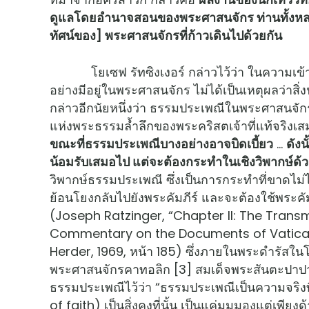
ดูแลโดยอำนาจสอนของพระศาสนจักร ท่านทั้งหลายเห็
ทัศน์ของ] พระศาสนจักรที่ก้าวเดินไปด้วยกัน
โยเซฟ รัทซิงเงอร์ กล่าวไว้ว่า ในความเข้าใจ
อย่างมีอยู่ในพระศาสนจักร ไม่ได้เป็นเหตุผลว่าสิ
กล่าวอีกนัยหนึ่งว่า ธรรมประเพณีในพระศาสนจักร
แห่งพระธรรมล้ำลึกของพระคริสตเจ้าที่แท้จริงเ
ขณะที่ธรรมประเพณีบางอย่างอาจบิดเบี้ยว
…
ดัง
น้อมรับเสมอไป แต่จะต้องกระทำในเชิงวิพากษ์ด้
วิพากษ์ธรรมประเพณี ซึ่งเป็นการกระทำที่ขาดไม่ไ
ย้อนโยงกลับไปยังพระคัมภีร์ และจะต้องใช้พระ
(Joseph Ratzinger, “Chapter II: The Transmi
Commentary on the Documents of Vatican I
Herder, 1969, หน้า 185) ซึ่งภายในพระดำรั
พระศาสนจักรคาทอลิก [3] สมเด็จพระสันตะปาปา
ธรรมประเพณีไว้ว่า “ธรรมประเพณีเป็นความจริงที่ม
of faith) เป็นสิ่งคงที่นั้น เป็นแค่มุมมองแต่เพียง