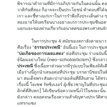
พิจารณาคำถามที่มีการอภิปรายกันในตอนนั้น 
วาติกันที่สอง ก็อาจจะเป็นประโยชน์ คำตอบที่ได้จ
เรา และชี้ทางแก่เราในการรำพึงถึงประเด็นต่าง ๆ ท
สองอาจให้บทเรียนบางอย่างแก่การประชุมซีนอดนี้
แยกแยะของท่านเกี่ยวกับอนาคตของพระศาสนจั
ในการประชุม 4 สมัยของสภาสังคายนาวาติกันที่ส
คือเรื่อง “
ธรรมประเพณี
” อันนี้เอง ในการประชุมสม
“
บ่อเกิดของการเผยแสดง
” ต่อที่ประชุม ร่างฉบั
ย์นิยมอย่างใหม่ (neo-scholasticism) ซึ่งกล่
ประเพณี
ซึ่งเนื้อหาส่วนมากมีรูปแบบในเพียงมิติเดี
เมื่อร่างนี้ถูกนำเสนอต่อที่ประชุม บรรดาบิชอปในท
มา สมเด็จพระสันตะปาปายอห์นที่ยี่สิบสาม ได้ทรงเห
เรื่องนี้ โยเซฟ รัทซิงเงอร์ ผู้เชี่ยวชาญในที่ป
ดิกต์ที่สิบหก] ได้เขียนข้อความหนึ่งไว้ในขณะน
ดังกล่าว ตลอดจนเรื่องความสำคัญทางประวัติศา
แทรกแซง