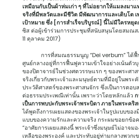
เหมือนกับเป็นผ้าห่มเก่า ๆ ที่ไม่อยากให้แมลงมาแ
จริงที่มีพลวัตและมีชีวิต มีพัฒนาการและเติบโต เพ
เป้าหมาย ซึ่ง [การสำเร็จบริบูรณ์] นี้ไม่มีใครหยุดย
ซิส ต่อผู้เข้าร่วมการประชุมที่สนับสนุนโดยสมณส
11 ตุลาคม 2017)
การที่สมณธรรมนูญ “Dei verbum” ได้ฟื้นฟู
ศูนย์กลางอยู่ที่การฟื้นฟูความเข้าใจอย่างเน้น
ของปิตาจารย์ในช่วงศตวรรษแรก ๆ ของพระศาสน
จริงเกี่ยวกับพระเจ้าและมนุษย์ตามที่มีอยู่ในพระ
ประวัติศาสตร์ของพระศาสนจักร ซึ่งเป็นการตอบสนอ
ต่อธรรมประเพณีเท่านั้น เพราะว่าโดยหลักแล้ว
ก
เป็นการพบปะกับพระเจ้าพระบิดา ภายในพระคริสต
ได้พูดถึงการเผยแสดงของพระเจ้าในรูปแบบของม
แบบของความรักและความจริง กระผมขอยกข้อคว
“อาศัยการเผยแสดงนี้ พระเจ้าซึ่งมนุษย์ไม่อาจมอง
เหลือของพระองค์ และประทับอยู่ท่ามกลางพวกเขา