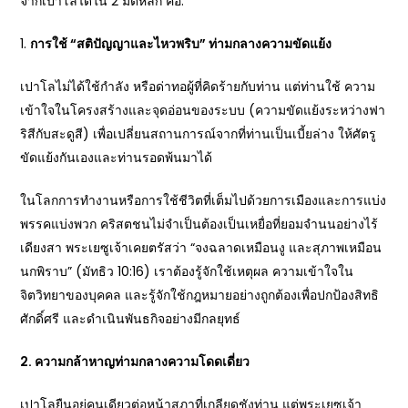
จากเปาโลได้ใน 2 มิติหลัก คือ:
1.
การใช้ “สติปัญญาและไหวพริบ” ท่ามกลางความขัดแย้ง
เปาโลไม่ได้ใช้กำลัง หรือด่าทอผู้ที่คิดร้ายกับท่าน แต่ท่านใช้ ความ
เข้าใจในโครงสร้างและจุดอ่อนของระบบ (ความขัดแย้งระหว่างฟา
ริสีกับสะดูสี) เพื่อเปลี่ยนสถานการณ์จากที่ท่านเป็นเบี้ยล่าง ให้ศัตรู
ขัดแย้งกันเองและท่านรอดพ้นมาได้
ในโลกการทำงานหรือการใช้ชีวิตที่เต็มไปด้วยการเมืองและการแบ่ง
พรรคแบ่งพวก คริสตชนไม่จำเป็นต้องเป็นเหยื่อที่ยอมจำนนอย่างไร้
เดียงสา พระเยซูเจ้าเคยตรัสว่า “จงฉลาดเหมือนงู และสุภาพเหมือน
นกพิราบ” (มัทธิว 10:16) เราต้องรู้จักใช้เหตุผล ความเข้าใจใน
จิตวิทยาของบุคคล และรู้จักใช้กฎหมายอย่างถูกต้องเพื่อปกป้องสิทธิ
ศักดิ์ศรี และดำเนินพันธกิจอย่างมีกลยุทธ์
2. ความกล้าหาญท่ามกลางความโดดเดี่ยว
เปาโลยืนอยู่คนเดียวต่อหน้าสภาที่เกลียดชังท่าน แต่พระเยซูเจ้า