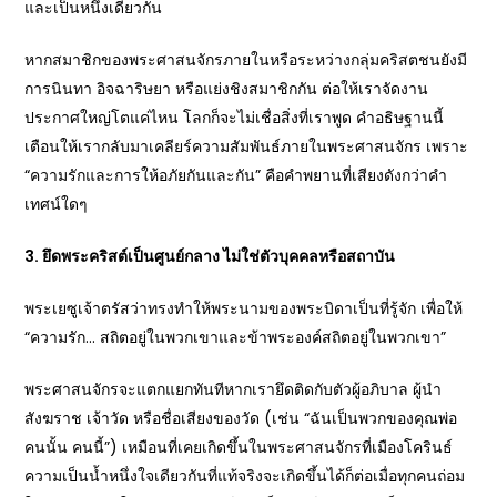
และเป็นหนึ่งเดียวกัน
หากสมาชิกของพระศาสนจักรภายในหรือระหว่างกลุ่มคริสตชนยังมี
การนินทา อิจฉาริษยา หรือแย่งชิงสมาชิกกัน ต่อให้เราจัดงาน
ประกาศใหญ่โตแค่ไหน โลกก็จะไม่เชื่อสิ่งที่เราพูด คำอธิษฐานนี้
เตือนให้เรากลับมาเคลียร์ความสัมพันธ์ภายในพระศาสนจักร เพราะ
“ความรักและการให้อภัยกันและกัน” คือคำพยานที่เสียงดังกว่าคำ
เทศน์ใดๆ
3. ยึดพระคริสต์เป็นศูนย์กลาง ไม่ใช่ตัวบุคคลหรือสถาบัน
พระเยซูเจ้าตรัสว่าทรงทำให้พระนามของพระบิดาเป็นที่รู้จัก เพื่อให้
“ความรัก… สถิตอยู่ในพวกเขาและข้าพระองค์สถิตอยู่ในพวกเขา”
พระศาสนจักรจะแตกแยกทันทีหากเรายึดติดกับตัวผู้อภิบาล ผู้นำ
สังฆราช เจ้าวัด หรือชื่อเสียงของวัด (เช่น “ฉันเป็นพวกของคุณพ่อ
คนนั้น คนนี้”) เหมือนที่เคยเกิดขึ้นในพระศาสนจักรที่เมืองโครินธ์
ความเป็นน้ำหนึ่งใจเดียวกันที่แท้จริงจะเกิดขึ้นได้ก็ต่อเมื่อทุกคนถ่อม