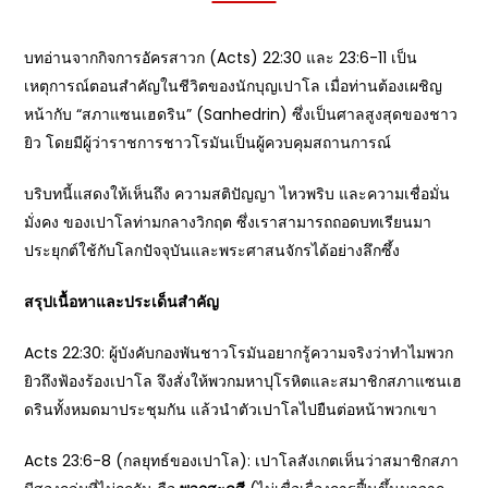
บทอ่านจากกิจการอัครสาวก (Acts) 22:30 และ 23:6-11 เป็น
เหตุการณ์ตอนสำคัญในชีวิตของนักบุญเปาโล เมื่อท่านต้องเผชิญ
หน้ากับ “สภาแซนเฮดริน” (Sanhedrin) ซึ่งเป็นศาลสูงสุดของชาว
ยิว โดยมีผู้ว่าราชการชาวโรมันเป็นผู้ควบคุมสถานการณ์
บริบทนี้แสดงให้เห็นถึง ความสติปัญญา ไหวพริบ และความเชื่อมั่น
มั่งคง ของเปาโลท่ามกลางวิกฤต ซึ่งเราสามารถถอดบทเรียนมา
ประยุกต์ใช้กับโลกปัจจุบันและพระศาสนจักรได้อย่างลึกซึ้ง
สรุปเนื้อหาและประเด็นสำคัญ
Acts 22:30: ผู้บังคับกองพันชาวโรมันอยากรู้ความจริงว่าทำไมพวก
ยิวถึงฟ้องร้องเปาโล จึงสั่งให้พวกมหาปุโรหิตและสมาชิกสภาแซนเฮ
ดรินทั้งหมดมาประชุมกัน แล้วนำตัวเปาโลไปยืนต่อหน้าพวกเขา
Acts 23:6-8 (กลยุทธ์ของเปาโล): เปาโลสังเกตเห็นว่าสมาชิกสภา