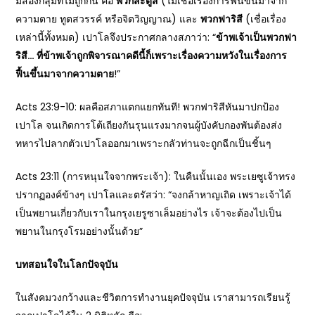
มีสองกลุ่มที่ไม่ถูกกัน คือ
พวกสะดูสี
(ไม่เชื่อเรื่องการฟื้นขึ้นมาจาก
ความตาย ทูตสวรรค์ หรือจิตวิญญาณ) และ
พวกฟาริสี
(เชื่อเรื่อง
เหล่านี้ทั้งหมด) เปาโลจึงประกาศกลางสภาว่า: “
ข้าพเจ้าเป็นพวกฟา
ริสี… ที่ข้าพเจ้าถูกพิจารณาคดีนี้ก็เพราะเรื่องความหวังในเรื่องการ
ฟื้นขึ้นมาจากความตาย
!”
Acts 23:9-10: ผลคือสภาแตกแยกทันที! พวกฟาริสีหันมาปกป้อง
เปาโล จนเกิดการโต้เถียงกันรุนแรงมากจนผู้บังคับกองพันต้องส่ง
ทหารไปลากตัวเปาโลออกมาเพราะกลัวท่านจะถูกฉีกเป็นชิ้นๆ
Acts 23:11 (การหนุนใจจากพระเจ้า): ในคืนนั้นเอง พระเยซูเจ้าทรง
ปรากฏองค์ข้างๆ เปาโลและตรัสว่า: “จงกล้าหาญเถิด เพราะเจ้าได้
เป็นพยานเกี่ยวกับเราในกรุงเยรูซาเล็มอย่างไร เจ้าจะต้องไปเป็น
พยานในกรุงโรมอย่างนั้นด้วย”
บทสอนใจในโลกปัจจุบัน
ในสังคมวงกว้างและชีวิตการทำงานยุคปัจจุบัน เราสามารถเรียนรู้