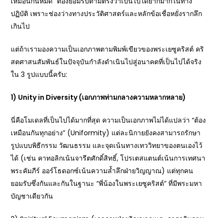
เหมือนกันหมด” ต้องยอมรับตามตรงว่าเป็นไปได้ยากมากในทาง
ปฏิบัติ เพราะช่องว่างทางประวัติศาสตร์และหลักข้อเชื่อหยั่งรากลึก
เกินไป
แต่ถ้าเรามองความเป็นเอกภาพตามพิมพ์เขียวของพระเยซูคริสต์ คริ
สตศาสนสัมพันธ์ในปัจจุบันกำลังดำเนินไปสู่อนาคตที่เป็นไปได้จริง
ใน 3 รูปแบบนี้ครับ:
1) Unity in Diversity (
เอกภาพท่ามกลางความหลากหลาย)
นี่คือโมเดลที่เป็นไปได้มากที่สุด ความเป็นเอกภาพไม่ได้แปลว่า “ต้อง
เหมือนกันทุกอย่าง” (Uniformity) แต่ละนิกายยังคงสามารถรักษา
รูปแบบพิธีกรรม วัฒนธรรม และจุดเน้นทางเทววิทยาของตนเองไว้
ได้ (เช่น คาทอลิกเน้นจารีตศักดิ์สิทธิ์, โปรเตสแตนต์เน้นการเทศนา
พระคัมภีร์ ออร์โธดอกซ์เน้นความล้ำลึกฝ่ายวิญญาณ) แต่ทุกคน
ยอมรับซึ่งกันและกันในฐานะ “พี่น้องในพระเยซูคริสต์” ที่มีพระมหา
บัญชาเดียวกัน