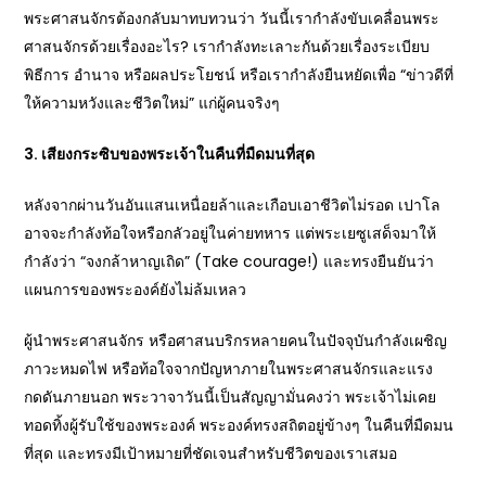
พระศาสนจักรต้องกลับมาทบทวนว่า วันนี้เรากำลังขับเคลื่อนพระ
ศาสนจักรด้วยเรื่องอะไร? เรากำลังทะเลาะกันด้วยเรื่องระเบียบ
พิธีการ อำนาจ หรือผลประโยชน์ หรือเรากำลังยืนหยัดเพื่อ “ข่าวดีที่
ให้ความหวังและชีวิตใหม่” แก่ผู้คนจริงๆ
3. เสียงกระซิบของพระเจ้าในคืนที่มืดมนที่สุด
หลังจากผ่านวันอันแสนเหนื่อยล้าและเกือบเอาชีวิตไม่รอด เปาโล
อาจจะกำลังท้อใจหรือกลัวอยู่ในค่ายทหาร แต่พระเยซูเสด็จมาให้
กำลังว่า “จงกล้าหาญเถิด” (Take courage!) และทรงยืนยันว่า
แผนการของพระองค์ยังไม่ล้มเหลว
ผู้นำพระศาสนจักร หรือศาสนบริกรหลายคนในปัจจุบันกำลังเผชิญ
ภาวะหมดไฟ หรือท้อใจจากปัญหาภายในพระศาสนจักรและแรง
กดดันภายนอก พระวาจาวันนี้เป็นสัญญามั่นคงว่า พระเจ้าไม่เคย
ทอดทิ้งผู้รับใช้ของพระองค์ พระองค์ทรงสถิตอยู่ข้างๆ ในคืนที่มืดมน
ที่สุด และทรงมีเป้าหมายที่ชัดเจนสำหรับชีวิตของเราเสมอ