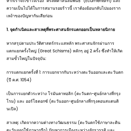
หากเราจะเข้าใจเรื่อง “คริสตศาสนสัมพันธ์” (Ecumenism) และ
ความเป็นไปได้ในการสมานรอยร้าวนี้ เราต้องย้อนกลับไปมองราก
เหง้าของปัญหากันเสียก่อน
1. จุดกำเนิดและสาเหตุที่พระศาสนจักรแตกออกเป็นหลายนิกาย
หากสรุปตามประวัติศาสตร์กระแสหลัก พระศาสนจักรผ่านการ
แตกแยกครั้งใหญ่ (Great Schisms) หลักๆ อยู่ 2 ครั้ง ซึ่งทำให้เกิด
สามขั้วใหญ่ในปัจจุบัน:
การแตกแยกครั้งที่ 1: การแยกจากกันระหว่างตะวันออกและตะวันตก
(ปี ค.ศ. 1054)
เป็นการแยกตัวระหว่าง โรมันคาทอลิก (ตะวันตก-ศูนย์กลางที่กรุง
โรม) และ ออร์โธดอกซ์ (ตะวันออก-ศูนย์กลางที่กรุงคอนสแตนติ
นเปิล)
สาเหตุ: เกิดจากความต่างทางวัฒนธรรม (ตะวันตกใช้ภาษาละติน
ตะวันออกใช้ภาษากรีก) ปัญหาการเมืองระหว่างจักรวรรดิ และ