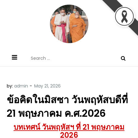
Skip
to
content
ข้อคิดบทเทศน์ประจำวัน โดย มงซินญอร์
ขอขอบคุณท่านที่เข้ามารับฟังพระวจนะพระเจ้า ขอพระเจ้า
Search
วิษณุ ธัญญอนันต์
ประทานพระพรแก่พวกท่านท้งหลายเทอญ
for:
by:
admin
ข้อคิดในมิสซา วันพฤหัสบดีที่
21 พฤษภาคม ค.ศ.2026
บทเทศน์ วันพฤหัสฯ ที่ 21 พฤษภาคม
2026