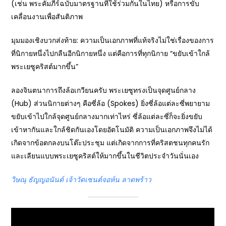
(เช่น พระคัมภีร์ฉบับมาตรฐานที่ใช้ร่วมกันในไทย) หรือการขับ
เคลื่อนงานเพื่อสันติภาพ
มุมมองเชิงบวกส่งท้าย: ความเป็นเอกภาพที่แท้จริงไม่ใช่เรื่องของการ
ที่นิกายหนึ่งไปกลืนอีกนิกายหนึ่ง แต่คือการที่ทุกนิกาย “ขยับเข้าใกล้
พระเยซูคริสต์มากขึ้น”
ลองจินตนาการถึงล้อเกวียนครับ พระเยซูทรงเป็นจุดศูนย์กลาง
(Hub) ส่วนนิกายต่างๆ คือซี่ล้อ (Spokes) ยิ่งซี่ล้อแต่ละซี่พยายาม
ขยับเข้าไปใกล้จุดศูนย์กลางมากเท่าไหร่ ซี่ล้อแต่ละซี่ก็จะยิ่งขยับ
เข้าหากันและใกล้ชิดกันเองโดยอัตโนมัติ ความเป็นเอกภาพจึงไม่ได้
เกิดจากข้อตกลงบนโต๊ะประชุม แต่เกิดจากการที่คริสตชนทุกคนรัก
และเลียนแบบพระเยซูคริสต์ให้มากขึ้นในชีวิตประจำวันนั่นเอง
วิษณุ ธัญญอนันต์ เจ้าวัดเซนต์จอห์น ลาดพร้าว