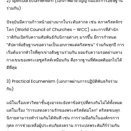
2) Spiritual Ecumenism (เอกภาพฝ่ายวิญญาณและการอธิษฐาน
ร่วมกัน)
ปัจจุบันมีความก้าวหน้าอย่างมากในระดับสากล เช่น สภาคริสตจักร
โลก (World Council of Churches – WCC) และการที่สำนัก
วาติกันเปิดรับความสัมพันธ์กับนิกายต่างๆ มากขึ้น มีการกำหนด
“สัปดาห์อธิษฐานขอความเป็นเอกภาพแด่คริสตชน” ร่วมกันทุกปี การ
เริ่มต้นจากหัวใจที่คุกเข่าอธิษฐานร่วมกัน ยอมรับความรอดผ่านทาง
กางเขนของพระเยซูคริสต์เหมือนกัน คือรากฐานที่ตัดอคติออกไปได้
ดีที่สุด
3) Practical Ecumenism (เอกภาพผ่านการปฏิบัติพันธกิจร่วม
กัน)
แม้ในเรื่องเทววิทยาชั้นสูงอาจจะยังหาข้อสรุปที่ตรงกันไม่ได้ทั้งหมด
แต่ในเรื่อง “การแสดงความรักของพระคริสต์ต่อโลก” คริสตชนทุก
นิกายสามารถทำร่วมกันได้ทันที เช่น การร่วมมือกันในองค์กรการ
กุศล การช่วยเหลือผู้ประสบภัยสงคราม การแปลพระคัมภีร์ร่วมกัน