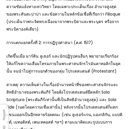
ความขัดแย้งทางเทววิทยา โดยเฉพาะประเด็นเรื่อง อำนาจสูงสุด
ของพระสันตะปาปา และข้อความในหลักข้อเชื่อที่เรียกว่า Filioque
(ประเด็นว่าพระจิตทรงเนื่องมาจากพระบิดาและพระบุตร หรือจาก
พระบิดาองค์เดียว)
การแตกแยกครั้งที่ 2: การปฏิรูปศาสนา (ค.ศ. 1517)
เกิดขึ้นเมื่อ มาร์ติน ลูเธอร์ และนักปฏิรูปคนอื่นๆ พยายามเรียกร้อง
ให้แก้ไขความเสื่อมโทรมภายในพระศาสนจักรโรมันคาทอลิกในยุค
นั้น จนนำไปสู่การแยกตัวของกลุ่ม โปรเตสแตนต์ (Protestant)
สาเหตุ: ความเห็นต่างในเรื่องอำนาจหน้าที่ของพระศาสนจักรและ
สิทธิอำนาจของพระคัมภีร์ โดยฝั่งโปรเตสแตนต์ยึดหลัก Sola
Scriptura (พระคัมภีร์เท่านั้นที่เป็นสิทธิอำนาจสูงสุด) และ Sola
Fide (รอดโดยความเชื่อเท่านั้น) หลังจากนั้นโปรเตสแตนต์ก็แตก
แขนงออกเป็นอีกหลายร้อยคณะ (เช่น ลูเธอร์แรน, แองกลิกัน, แบปติ
สต์, เมทอดิสต์, เพนเทคอสต์ ฯลฯ) ตามแนวคิดและรูปแบบการ