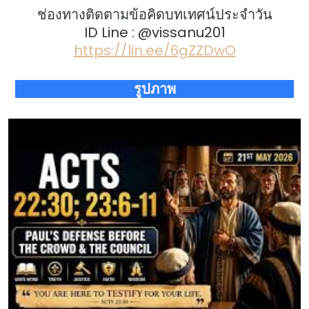
ช่องทางติดตามข้อคิดบทเทศน์ประจำวัน
ID Line : @vissanu201
https://lin.ee/6gZZDwO
รูปภาพ