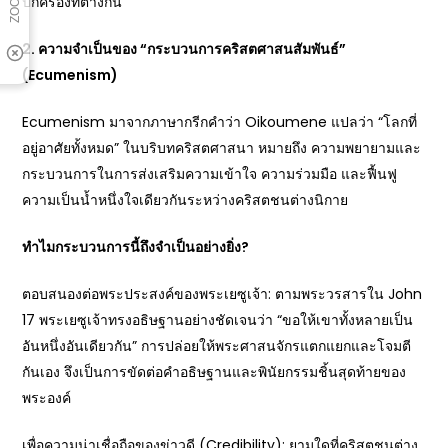
ปกครองที่ต่างกัน
2. ความจำเป็นของ “กระบวนการคริสตศาสนสัมพันธ์”
(Ecumenism)
Ecumenism มาจากภาษากรีกคำว่า Oikoumene แปลว่า “โลกที่
อยู่อาศัยทั้งหมด” ในบริบทคริสตศาสนา หมายถึง ความพยายามและ
กระบวนการในการส่งเสริมความเข้าใจ ความร่วมมือ และฟื้นฟู
ความเป็นน้ำหนึ่งใจเดียวกันระหว่างคริสตชนต่างนิกาย
ทำไมกระบวนการนี้ถึงจำเป็นอย่างยิ่ง?
ตอบสนองต่อพระประสงค์ของพระเยซูเจ้า: ตามพระวรสารใน John
17 พระเยซูเจ้าทรงอธิษฐานอย่างชัดเจนว่า “ขอให้เขาทั้งหลายเป็น
อันหนึ่งอันเดียวกัน” การปล่อยให้พระศาสนจักรแตกแยกและโจมตี
กันเอง จึงเป็นการขัดต่อคำอธิษฐานและพินัยกรรมชิ้นสุดท้ายของ
พระองค์
เพื่อความน่าเชื่อถือของข่าวดี (Credibility): ยามใดที่คริสตชนต่าง