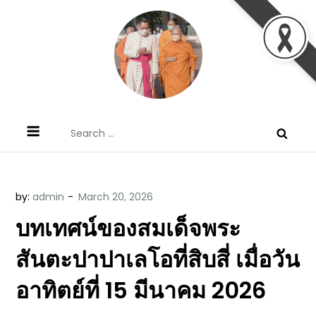
Skip
to
content
ข้อคิดบทเทศน์ประจำวัน โดย มงซินญอร์
ขอขอบคุณท่านที่เข้ามารับฟังพระวจนะพระเจ้า ขอพระเจ้า
Search
วิษณุ ธัญญอนันต์
ประทานพระพรแก่พวกท่านท้งหลายเทอญ
for:
by:
admin
บทเทศน์ของสมเด็จพระ
สันตะปาปาเลโอที่สิบสี่ เมื่อวัน
อาทิตย์ที่ 15 มีนาคม 2026