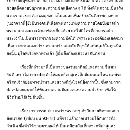
รบ ซึ่งปะทุขึ้นจากคำกล่าวอ้างอย่างแปลกประหลาดที่ว่า สงครามจะ
ช่วยคลี่คลายปัญหาและความขัดแย้งต่าง ๆ ได้ ทั้งที่ในความเป็นจริง
พวกเราควรจะต้องพูดคุยอย่างไม่ลดละเพื่อสร้างสันติภาพต่างหาก
[นอกจากนี้]ยังมีบางคนที่เลือกหนทางแห่งความตายโดยบังอาจนำ
พระนามของพระเจ้ามาข้องเกี่ยวด้วย แต่ไม่มีใครที่สามารถนำ
พระเจ้าไปเป็นพรรคพวกของความมืดได้ เพราะพระองค์ย่อมเสด็จมา
เพื่อประทานแสงสว่าง ความหวัง และสันติสุขให้แก่มนุษย์ในทุกเมื่อ
ดังนั้น ผู้ใดที่เรียกหาพระเจ้า ผู้นั้นจึงต้องแสวงหาสันติภาพ
เรื่องที่กล่าวมานี้เป็นสารของวันอาทิตย์แห่งความชื่นชม
ยินดี เพราไม่ว่าบาปจะทำให้มนุษย์ตกสู่เหวลึกมืดมนแค่ไหน แต่พระ
คริสตเจ้าก็ย่อมทรงนำพาแสงสว่างที่รุ่งโรจน์ยิ่งกว่านั้น ซึ่งสามารถ
ปลดปล่อยมนุษย์ให้พ้นจากความมืดบอดแห่งความชั่วร้าย เพื่อให้
ชีวิตใหม่ได้เริ่มต้นขึ้น
เรื่องราวการพบปะระหว่างพระเยซูเจ้ากับชายที่ตาบอดมา
ตั้งแต่เกิด (เทียบ ยน 9:1-41) แท้จริงแล้วอาจเปรียบได้กับการถือ
กำเนิด ซึ่งทำให้ชายตาบอดได้เป็นเหมือนกับเด็กทารกที่มาสู่แสง