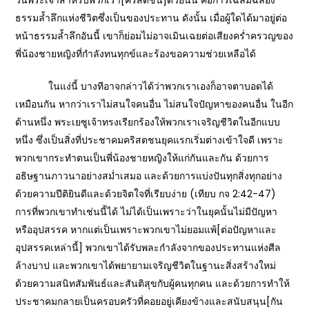
วันพระเจ้าสำหรับพวกเรา[คริสตชน]ด้วยนั้น คือการเฉลิมฉลอง
ธรรมล้ำลึกแห่งชีวิตซึ่งเป็นของประทาน ดังนั้น เมื่อผู้ใดได้มาอยู่ต่อ
หน้าธรรมล้ำลึกอันนี้ เขาก็ย่อมไม่อาจเมินเฉยต่อเสียงคร่ำครวญของ
พี่น้องชายหญิงที่กำลังทนทุกข์และร้องขอความช่วยเหลือได้
ในแง่นี้ บางทีอาจกล่าวได้ว่าพวกเราเองก็อาจตาบอดได้
เหมือนกัน หากว่าเราไม่สนใจคนอื่น ไม่สนใจปัญหาของคนอื่น ในอีก
ด้านหนึ่ง พระเยซูเจ้าทรงเรียกร้องให้พวกเราเจริญชีวิตในอีกแบบ
หนึ่ง ซึ่งเป็นสิ่งที่ประชาคมคริสตชนยุคแรกเริ่มต่างเข้าใจดี เพราะ
พวกเขากระทำตนเป็นพี่น้องชายหญิงให้แก่กันและกัน ด้วยการ
อธิษฐานภาวนาอย่างสม่ำเสมอ และด้วยการแบ่งปันทุกสิ่งทุกอย่าง
ด้วยความปีติยินดีและด้วยจิตใจที่เรียบง่าย (เทียบ กจ 2:42-47)
การที่พวกเขาทำเช่นนี้ได้ ไม่ได้เป็นเพราะว่าในยุคนั้นไม่มีปัญหา
หรืออุปสรรค หากแต่เป็นเพราะพวกเขาไม่ยอมแพ้[ต่อปัญหาและ
อุปสรรคเหล่านี้] พวกเขาได้รับพละกำลังจากของประทานแห่งศีล
ล้างบาป และพวกเขาได้พยายามเจริญชีวิตในฐานะสิ่งสร้างใหม่
ด้วยความสนิทสัมพันธ์และสันติสุขกับผู้คนทุกคน และด้วยการทำให้
ประชาคมกลายเป็นครอบครัวที่คอยอยู่เคียงข้างและสนับสนุน[กัน