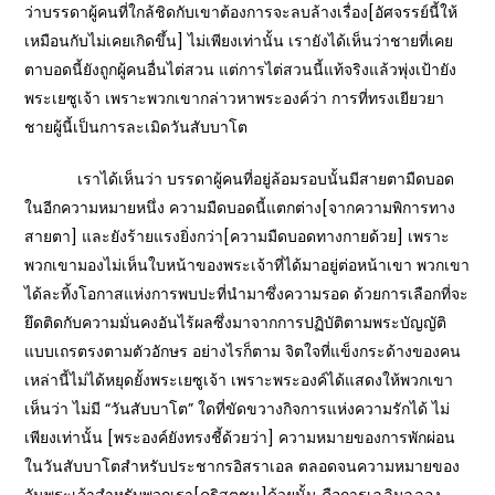
ว่าบรรดาผู้คนที่ใกล้ชิดกับเขาต้องการจะลบล้างเรื่อง[อัศจรรย์นี้ให้
เหมือนกับไม่เคยเกิดขึ้น] ไม่เพียงเท่านั้น เรายังได้เห็นว่าชายที่เคย
ตาบอดนี้ยังถูกผู้คนอื่นไต่สวน แต่การไต่สวนนี้แท้จริงแล้วพุ่งเป้ายัง
พระเยซูเจ้า เพราะพวกเขากล่าวหาพระองค์ว่า การที่ทรงเยียวยา
ชายผู้นี้เป็นการละเมิดวันสับบาโต
เราได้เห็นว่า บรรดาผู้คนที่อยู่ล้อมรอบนั้นมีสายตามืดบอด
ในอีกความหมายหนึ่ง ความมืดบอดนี้แตกต่าง[จากความพิการทาง
สายตา] และยังร้ายแรงยิ่งกว่า[ความมืดบอดทางกายด้วย] เพราะ
พวกเขามองไม่เห็นใบหน้าของพระเจ้าที่ได้มาอยู่ต่อหน้าเขา พวกเขา
ได้ละทิ้งโอกาสแห่งการพบปะที่นำมาซึ่งความรอด ด้วยการเลือกที่จะ
ยึดติดกับความมั่นคงอันไร้ผลซึ่งมาจากการปฏิบัติตามพระบัญญัติ
แบบเถรตรงตามตัวอักษร อย่างไรก็ตาม จิตใจที่แข็งกระด้างของคน
เหล่านี้ไม่ได้หยุดยั้งพระเยซูเจ้า เพราะพระองค์ได้แสดงให้พวกเขา
เห็นว่า ไม่มี “วันสับบาโต” ใดที่ขัดขวางกิจการแห่งความรักได้ ไม่
เพียงเท่านั้น [พระองค์ยังทรงชี้ด้วยว่า] ความหมายของการพักผ่อน
ในวันสับบาโตสำหรับประชากรอิสราเอล ตลอดจนความหมายของ