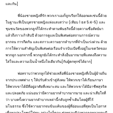
และกัน]
พี่น้องชายหญิงที่รัก พวกเราเองก็ถูกเรียกให้ออกผลเช่นนี้ด้วย
ในฐานะทีเป็นบุตรชายหญิงแห่งแสงสว่าง (เทียบ 1 ธส 5:4-5) และ
ชุมชนวัดของพวกลูกก็ได้กระทำตามพันธกิจนี้ด้วยความซื่อสัตย์มา
แล้วถึงราวเก้าสิบปี ด้วยการดูแลเป็นพิเศษต่อสถานการณ์ความ
ยากจน การกีดกัน และสภาวะความยากลำบากที่จำเป็นเร่งด่วน ด้วย
การให้ความสำคัญเป็นพิเศษต่อเรือนจำเรบิบเบียซึ่งอยู่ในเขตวัดของ
พวกลูก นอกจากนี้ พวกลูกยังได้กระทำสิ่งอื่นมากมายที่แสดงถึงความ
ใส่ใจและความเป็นน้ำหนึ่งใจเดียวกัน[กับผู้ตกทุกข์ได้ยาก]
พ่อทราบว่าพวกลูกได้ช่วยเหลือพี่น้องชายหญิงที่เป็นผู้ย้ายถิ่น
จากประเทศต่าง ๆ ให้ปรับตัวเข้าสู่สังคม ให้พวกเขาได้เรียนภาษา
ให้พวกเขาได้มีที่อยู่อาศัยที่เหมาะสม และให้พวกเขาได้มีอาชีพสุจริต
และปลอดภัย แน่นอนว่ามีความยากลำบากมากมาย และน่าเสียใจที่
ว่า บางครั้งความยากลำบากเหล่านี้กลับถูกซ้ำเติมโดยผู้ที่ไร้
มโนธรรม ซึ่งใช้ความยากจนข้นแค้นของผู้ที่อ่อนแอที่สุดเป็นโอกาส
เพื่อหาประโยชน์ใส่ตน อย่างไรก็ตาม พ่อทราบดีว่าพวกลูกหลายคนมี