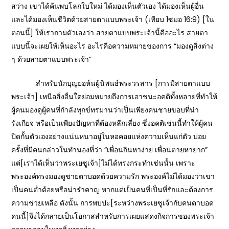
สว่าง เขาได้ค้นพบโลกใบใหม่ ได้มองเห็นตัวเอง ได้มองเห็นผู้อื่น
และได้มองเห็นชีวิตด้วยสายตาแบบพระเจ้า (เทียบ 1ซมอ 16:9) [ใน
ตอนนี้] ให้เราถามตัวเองว่า สายตาแบบพระเจ้านี้คืออะไร สายตา
แบบนี้จะเผยให้เห็นอะไร อะไรคือความหมายของการ “มองดูสิ่งต่าง
ๆ ด้วยสายตาแบบพระเจ้า”
สำหรับนักบุญยอห์นผู้นิพนธ์พระวรสาร [การมีสายตาแบบ
พระเจ้า] เหนือสิ่งอื่นใดย่อมหมายถึงการเอาชนะอคติทั้งหลายที่ทำให้
ผู้คนมองดูผู้คนที่กำลังทุกข์ทรมานว่าเป็นเพียงคนชายขอบที่น่า
รังเกียจ หรือเป็นเพียงปัญหาที่ต้องหลีกเลี่ยง ซึ่งอคติเช่นนี้ทำให้ผู้คน
ปิดกั้นตัวเองอย่างแน่นหนาอยู่ในหอคอยแห่งความเห็นแก่ตัว บ่อย
ครั้งที่มีคนกล่าวในทำนองที่ว่า “เพื่อนกินหาง่าย เพื่อนตายหายาก”
แต่[เราได้เห็นว่าพระเยซูเจ้า]ไม่ได้ทรงกระทำเช่นนั้น เพราะ
พระองค์ทรงมองดูชายตาบอดด้วยความรัก พระองค์ไม่ได้มองว่าเขา
เป็นคนต่ำต้อยหรือน่ารำคาญ หากแต่เป็นคนที่เป็นที่รักและต้องการ
ความช่วยเหลือ ดังนั้น การพบปะ[ระหว่างพระเยซูเจ้ากับคนตาบอด
คนนี้]จึงได้กลายเป็นโอกาสสำหรับการเผยแสดงกิจการของพระเจ้า