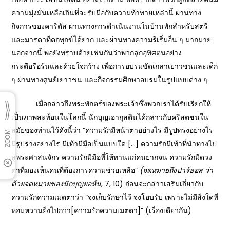
ความมุ่งมั่นเหลือเกินที่จะรับมือกับความท้าทายเหล่านี้ ผ่านทาง
กิจการของคาริตัส ผ่านทางการดำเนินงานในบ้านพักสำหรับสตรี
และมารดาที่ตกทุกข์ได้ยาก และผ่านทางความริเริ่มอื่น ๆ มากมาย
นอกจากนี้ พ่อยังทราบด้วยเช่นกันว่าพวกลูกอุทิศตนอย่าง
กระตือรือร้นและด้วยใจกว้าง เพื่อการอบรมขัดเกลาเยาวชนและเด็ก
ๆ ผ่านทางศูนย์เยาวชน และกิจกรรมศึกษาอบรมในรูปแบบต่าง ๆ
เมื่อกล่าวถึงพระพักตร์ของพระเจ้าซึ่งพวกเราได้รับเรียกให้
เป็นภาพสะท้อนในโลกนี้ นักบุญเอากุสตินได้กล่าวกับคริสตชนใน
สมัยของท่านไว้ดังนี้ว่า “ความรักมีหน้าตาอย่างไร มีรูปทรงอย่างไร
มีรูปร่างอย่างไร มีเท้ามีมือเป็นแบบใด […] ความรักมีเท้าที่นำทางไป
สู่พระศาสนจักร ความรักมีมือที่ให้ทานแก่คนยากจน ความรักมีดวง
ตาที่มองเห็นคนที่ต้องการความช่วยเหลือ”
(จดหมายถึงปาร์ธอส ว่า
ด้วยจดหมายของนักบุญยอห์น
, 7, 10) ก่อนจะกล่าวเสริมเกี่ยวกับ
ความรักความเมตตาว่า “จงเก็บรักษาไว้ จงโอบรับ เพราะไม่มีสิ่งใดที่
หอมหวานยิ่งไปกว่า[ความรักความเมตตา]” (เรื่องเดียวกัน)