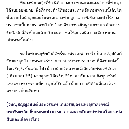
พี่น้องชายหญิงที่รัก นี่คือของประทานแห่งแสงสว่างที่พวกลูก
ได้รับมอบหมาย เพื่อที่ลูกจะทำให้ของประทานอันหอมหวานนี้เติบโต
ขึ้นภายในตัวลูกและในท่ามกลางพวกลูก และเพื่อที่ลูกจะทำให้ของ
ประทานนี้แพร่กระจายไปในโลก ด้วยการอธิษฐานภาวนา ด้วยการ
รับศีลศักดิ์สิทธิ์ และด้วยกิจเมตตา ขอให้ลูกจงมีความเพียรทนบน
เส้นทางนี้ต่อไป
ขอให้พระหฤทัยศักดิ์สิทธิ์ของพระเยซูเจ้า ซึ่งเป็นองค์อุปถัมภ์
วัดของลูก โปรดทรงก่อร่างและปกปักรักษาประชาคมที่ดีงามแห่งนี้
ให้เจริญยิ่งขึ้นเสมอไป เพื่อว่าด้วยจิตตารมณ์เดียวกับพระคริสตเจ้า
(เทียบ ฟป 2:5) พวกลูกจะได้เจริญชีวิตและเป็นพยานถึงขุมทรัพย์
แห่งพระหรรษทานที่พวกลูกได้รับแล้ว ด้วยความปีติยินดีและด้วย
ความมุ่งมั่นอุทิศตน
(วิษณุ ธัญญอนันต์ และวรินทร เติมอริยบุตร แห่งจุฬาลงกรณ์
มหาวิทยาลัย
เก็บบทเทศน์ HOMILY ของพระสันตะปาปาเลโอมาแบ่ง
ปันและเพื่อการไตร่