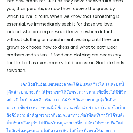
into new creatures. Just as they have received life from
you, their parents, so now they receive the grace by
which to live it: faith. When we know that something is
essential, we immediately seek it for those we love.
Indeed, who among us would leave newborn infants
without clothing or nourishment, waiting until they are
grown to choose how to dress and what to eat? Dear
brothers and sisters, if food and clothing are necessary
for life, faith is even more vital, because in God, life finds
salvation.
เด็กน้อยในอ้อมแขนของลูกจะได้เป็นสิ่งสร้างใหม่ และบัดนี้
[ศีลล้างบาปก็จะทำให้]พวกเขาได้รับพระหรรษทานเพื่อที่จะได้มีชีวิต
อย่างดี ในทำนองเดียวที่พวกเขาได้รับชีวิตจากพวกลูกผู้เป็นบิดา
มารดา ซึ่งพระหรรษทานนี้ ก็คือ ความเชื่อ เมื่อพวกเรารู้ว่าอะไรเป็น
สิ่งดีมีความสำคัญ พวกเราก็ย่อมจะหาทางเพื่อให้คนที่เรารักได้รับสิ่ง
นั้นด้วย จริงอยู่ว่า ไม่มีใครในหมู่พวกเราที่จะปล่อยให้ทารกเกิดใหม่
ไม่มีเครื่องนุ่งห่มและไม่มีอาหารกิน ไม่มีใครที่จะรอให้พวกเขา