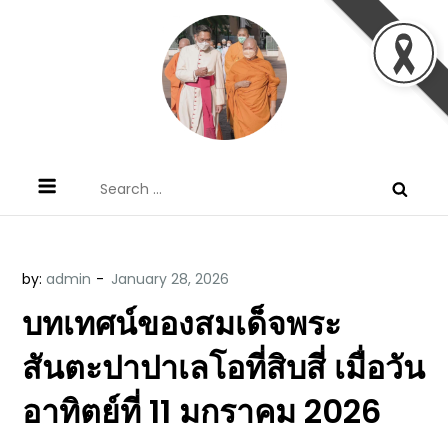
Skip
to
content
ข้อคิดบทเทศน์ประจำวัน โดย มงซินญอร์
ขอขอบคุณท่านที่เข้ามารับฟังพระวจนะพระเจ้า ขอพระเจ้า
Search
วิษณุ ธัญญอนันต์
ประทานพระพรแก่พวกท่านท้งหลายเทอญ
for:
by:
admin
บทเทศน์ของสมเด็จพระ
สันตะปาปาเลโอที่สิบสี่ เมื่อวัน
อาทิตย์ที่ 11 มกราคม 2026