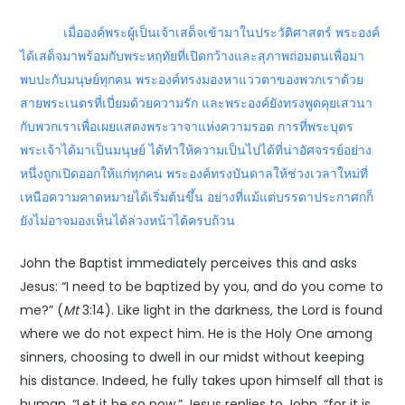
เมื่อองค์พระผู้เป็นเจ้าเสด็จเข้ามาในประวัติศาสตร์ พระองค์
ได้เสด็จมาพร้อมกับพระหฤทัยที่เปิดกว้างและสุภาพถ่อมตนเพื่อมา
พบปะกับมนุษย์ทุกคน พระองค์ทรงมองหาแววตาของพวกเราด้วย
สายพระเนตรที่เปี่ยมด้วยความรัก และพระองค์ยังทรงพูดคุยเสวนา
กับพวกเราเพื่อเผยแสดงพระวาจาแห่งความรอด การที่พระบุตร
พระเจ้าได้มาเป็นมนุษย์ ได้ทำให้ความเป็นไปได้ที่น่าอัศจรรย์อย่าง
หนึ่งถูกเปิดออกให้แก่ทุกคน พระองค์ทรงบันดาลให้ช่วงเวลาใหม่ที่
เหนือความคาดหมายได้เริ่มต้นขึ้น อย่างที่แม้แต่บรรดาประกาศกก็
ยังไม่อาจมองเห็นได้ล่วงหน้าได้ครบถ้วน
John the Baptist immediately perceives this and asks
Jesus: “I need to be baptized by you, and do you come to
me?” (
Mt
3:14). Like light in the darkness, the Lord is found
where we do not expect him. He is the Holy One among
sinners, choosing to dwell in our midst without keeping
his distance. Indeed, he fully takes upon himself all that is
human. “Let it be so now,” Jesus replies to John, “for it is