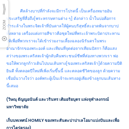
ศีลล้างบาปที่กำลังจะมีการโปรดนี้ เป็นเครื่องหมายอัน
ประเสริฐที่สื่อถึง[พระหรรษทานต่าง ๆ] ดังกล่าว น้ำในบ่อคือการ
ชำระล้างในพระจิตเจ้าที่บันดาลให้ผู้คนบริสุทธิ์สะอาดพ้นจากบาป
ทั้งหลาย เครื่องแต่งกายสีขาวคือชุดใหม่ที่พระเจ้าพระบิดาประทาน
ให้เพื่อที่พวกเราจะได้เข้าร่วมงานเลี้ยงฉลองนิรันดรในพระ
อาณาจักรของพระองค์ และเทียนที่จุดต่อจากเทียนปัสกา ก็คือแสง
สว่างของพระคริสตเจ้าผู้กลับคืนพระชนม์ชีพที่ส่องทางพวกเรา พ่อ
ขอให้พวกลูกก้าวเดินไปบนเส้นทาง[ของพระคริสตเจ้า]ด้วยความปีติ
ยินดี ทั้งตลอดปีใหม่ที่เพิ่งเริ่มขึ้นนี้ และตลอดชีวิตของลูก ด้วยความ
เชื่อมั่นวางใจว่า องค์พระผู้เป็นเจ้าจะทรงอยู่เคียงข้างลูกบนเส้นทาง
นี้เสมอ
(วิษณุ ธัญญอนันต์ และวรินทร เติมอริยบุตร แห่งจุฬาลงกรณ์
มหาวิทยาลัย
เก็บบทเทศน์
HOMILY ของพระสันตะปาปาเลโอมาแบ่งปันและเพื่อ
การไตร่ตรอง)