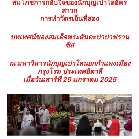
สมโภชการกลับใจของนักบุญเปาโลอัคร
สาวก
การทำวัตรเย็นที่สอง
บทเทศน์ของสมเด็จพระสันตะปาปาฟราน
ซิส
ณ มหาวิหารนักบุญเปาโลนอกกำแพงเมือง
กรุงโรม ประเทศอิตาลี
เมื่อวันเสาร์ที่
25 มกราคม 2025