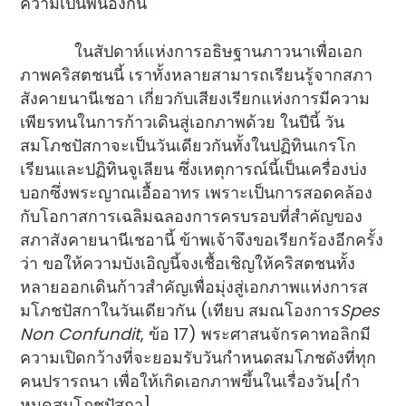
ความเป็นพี่น้องกัน
ในสัปดาห์แห่งการอธิษฐานภาวนาเพื่อเอก
ภาพคริสตชนนี้ เราทั้งหลายสามารถเรียนรู้จากสภา
สังคายนานีเชอา เกี่ยวกับเสียงเรียกแห่งการมีความ
เพียรทนในการก้าวเดินสู่เอกภาพด้วย ในปีนี้ วัน
สมโภชปัสกาจะเป็นวันเดียวกันทั้งในปฏิทินเกรโก
เรียนและปฏิทินจูเลียน ซึ่งเหตุการณ์นี้เป็นเครื่องบ่ง
บอกซึ่งพระญาณเอื้ออาทร เพราะเป็นการสอดคล้อง
กับโอกาสการเฉลิมฉลองการครบรอบที่สำคัญของ
สภาสังคายนานีเชอานี้ ข้าพเจ้าจึงขอเรียกร้องอีกครั้ง
ว่า ขอให้ความบังเอิญนี้จงเชื้อเชิญให้คริสตชนทั้ง
หลายออกเดินก้าวสำคัญเพื่อมุ่งสู่เอกภาพแห่งการส
มโภชปัสกาในวันเดียวกัน (เทียบ สมณโองการ
Spes
Non Confundit
, ข้อ 17) พระศาสนจักรคาทอลิกมี
ความเปิดกว้างที่จะยอมรับวันกำหนดสมโภชดังที่ทุก
คนปรารถนา เพื่อให้เกิดเอกภาพขึ้นในเรื่องวัน[กำ
หนดสมโภชปัสกา]