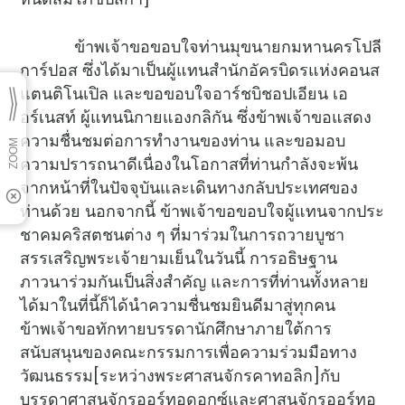
ข้าพเจ้าขอขอบใจท่านมุขนายกมหานครโปลี
การ์ปอส ซึ่งได้มาเป็นผู้แทนสำนักอัครบิดรแห่งคอนส
แตนติโนเปิล และขอขอบใจอาร์ชบิชอปเอียน เอ
อร์เนสท์ ผู้แทนนิกายแองกลิกัน ซึ่งข้าพเจ้าขอแสดง
ความชื่นชมต่อการทำงานของท่าน และขอมอบ
ความปรารถนาดีเนื่องในโอกาสที่ท่านกำลังจะพ้น
จากหน้าที่ในปัจจุบันและเดินทางกลับประเทศของ
ท่านด้วย นอกจากนี้ ข้าพเจ้าขอขอบใจผู้แทนจากประ
ชาคมคริสตชนต่าง ๆ ที่มาร่วมในการถวายบูชา
สรรเสริญพระเจ้ายามเย็นในวันนี้ การอธิษฐาน
ภาวนาร่วมกันเป็นสิ่งสำคัญ และการที่ท่านทั้งหลาย
ได้มาในที่นี้ก็ได้นำความชื่นชมยินดีมาสู่ทุกคน
ข้าพเจ้าขอทักทายบรรดานักศึกษาภายใต้การ
สนับสนุนของคณะกรรมการเพื่อความร่วมมือทาง
วัฒนธรรม[ระหว่างพระศาสนจักรคาทอลิก]กับ
บรรดาศาสนจักรออร์ทอดอกซ์และศาสนจักรออร์ทอ