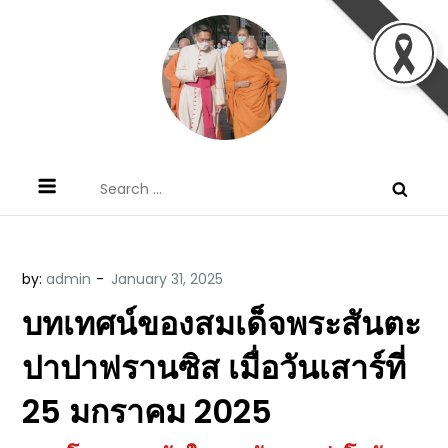
Skip
to
content
ข้อคิดบทเทศน์ประจำวัน โดย มงซินญอร์
ขอขอบคุณท่านที่เข้ามารับฟังพระวจนะพระเจ้า ขอพระเจ้า
Search
วิษณุ ธัญญอนันต์
ประทานพระพรแก่พวกท่านท้งหลายเทอญ
for:
by:
admin
บทเทศน์ของสมเด็จพระสันตะ
ปาปาฟรานซิส เมื่อวันเสาร์ที่
25 มกราคม 2025