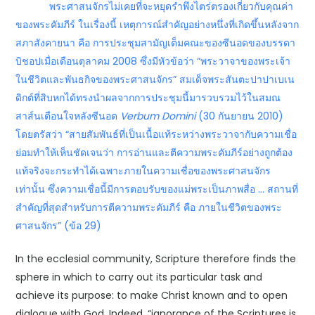
พระศาสนจักรไม่เคยที่จะหยุดรำพึงไตร่ตรองเกี่ยวกับคุณค่า
ของพระคัมภีร์ ในเรื่องนี้ เหตุการณ์สำคัญอย่างหนึ่งที่เกิดขึ้นหลังจาก
สภาสังคายนา คือ การประชุมสามัญเต็มคณะของซีนอดของบรรดา
บิชอปเมื่อเดือนตุลาคม 2008 ซึ่งมีหัวข้อว่า “พระวาจาของพระเจ้า
ในชีวิตและพันธกิจของพระศาสนจักร” สมเด็จพระสันตะปาปาเบเน
ดิกต์ที่สิบหกได้ทรงนำผลจากการประชุมนี้มารวบรวมไว้ในสมณ
สาส์นเตือนใจหลังซีนอด
Verbum Domini
(30 กันยายน 2010)
โดยตรัสว่า “สายสัมพันธ์ที่เป็นเนื้อแท้ระหว่างพระวาจากับความเชื่อ
ย่อมทำให้เห็นชัดเจนว่า การอ่านและตีความพระคัมภีร์อย่างถูกต้อง
แท้จริงจะกระทำได้เฉพาะภายในความเชื่อของพระศาสนจักร
เท่านั้น ซึ่งความเชื่อนี้มีการตอบรับของแม่พระเป็นภาพสื่อ … สถานที่
สำคัญที่สุดสำหรับการตีความพระคัมภีร์ คือ ภายในชีวิตของพระ
ศาสนจักร” (ข้อ 29)
In the ecclesial community, Scripture therefore finds the
sphere in which to carry out its particular task and
achieve its purpose: to make Christ known and to open
dialogue with God. Indeed, “ignorance of the Scriptures is