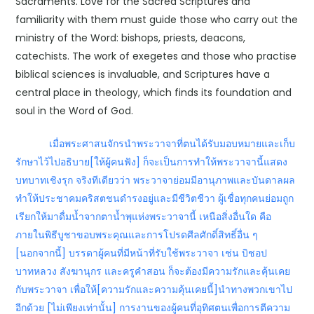
Sacraments. Love for the Sacred Scriptures and
familiarity with them must guide those who carry out the
ministry of the Word: bishops, priests, deacons,
catechists. The work of exegetes and those who practise
biblical sciences is invaluable, and Scriptures have a
central place in theology, which finds its foundation and
soul in the Word of God.
เมื่อพระศาสนจักรนำพระวาจาที่ตนได้รับมอบหมายและเก็บ
รักษาไว้ไปอธิบาย[ให้ผู้คนฟัง] ก็จะเป็นการทำให้พระวาจานี้แสดง
บทบาทเชิงรุก จริงทีเดียวว่า พระวาจาย่อมมีอานุภาพและบันดาลผล
ทำให้ประชาคมคริสตชนดำรงอยู่และมีชีวิตชีวา ผู้เชื่อทุกคนย่อมถูก
เรียกให้มาดื่มน้ำจากตาน้ำพุแห่งพระวาจานี้ เหนือสิ่งอื่นใด คือ
ภายในพิธีบูชาขอบพระคุณและการโปรดศีลศักดิ์สิทธิ์อื่น ๆ
[นอกจากนี้] บรรดาผู้คนที่มีหน้าที่รับใช้พระวาจา เช่น บิชอป
บาทหลวง สังฆานุกร และครูคำสอน ก็จะต้องมีความรักและคุ้นเคย
กับพระวาจา เพื่อให้[ความรักและความคุ้นเคยนี้]นำทางพวกเขาไป
อีกด้วย [ไม่เพียงเท่านั้น] การงานของผู้คนที่อุทิศตนเพื่อการตีความ