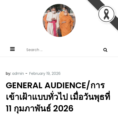
Skip
to
content
ข้อคิดบทเทศน์ประจำวัน โดย มงซินญอร์
ขอขอบคุณท่านที่เข้ามารับฟังพระวจนะพระเจ้า ขอพระเจ้า
Search
วิษณุ ธัญญอนันต์
ประทานพระพรแก่พวกท่านท้งหลายเทอญ
for:
by:
admin
GENERAL AUDIENCE/การ
เข้าเฝ้าแบบทั่วไป เมื่อวันพุธที่
11 กุมภาพันธ์ 2026