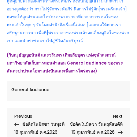
พูดคุยกับพระองค์ผ่านทางพระคัมภีร์ ดังที่นักบุญเยโรมได้กล่าวไว้
อย่างถูกต้องว่า การไม่รู้จักพระคัมภีร์ คือการไม่รู้จัก[พระคริสตเจ้า]
พ่อขอให้ลูกอ่านและไตร่ตรองพระวาจาที่มาจากการดลใจของ
พระเจ้าในทุก ๆ วันโดยคำนึงถึงเรื่องนี้เสมอ [และขอให้พวกเรา
อธิษฐานภาวนา เพื่อที่]พระวาจาของพระเจ้าจะเลี้ยงดูจิตใจของพวก
เรา และนำพาพวกเราไปสู่ชีวิตอันบริบูรณ์
(วิษณุ ธัญญอนันต์ และวรินทร เติมอริยบุตร แห่งจุฬาลงกรณ์
มหาวิทยาลัย
เก็บการสอนคำสอน General audience ของพระ
สันตะปาปาเลโอมาแบ่งปันและเพื่อการไตร่ตรอง)
General Audience
Post
Previous
Next
Previous
Next
Post
Post
ข้อคิดในมิสซา วันพุธที่
ข้อคิดในมิสซา วันพฤหัสบดีที่
navigation
18 กุมภาพันธ์ ค.ศ.2026
19 กุมภาพันธ์ ค.ศ.2026