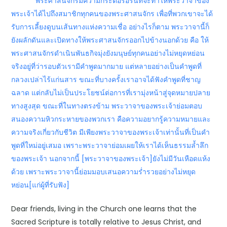
พระศาสนจักรมีความกระตือรือร้นที่จะทำให้พระวาจาของ
พระเจ้าได้ไปถึงสมาชิกทุกคนของพระศาสนจักร เพื่อที่พวกเขาจะได้
รับการเลี้ยงดูบนเส้นทางแห่งความเชื่อ อย่างไรก็ตาม พระวาจานี้ก็
ยังผลักดันและเปิดทางให้พระศาสนจักรออกไปข้างนอกด้วย คือ ให้
พระศาสนจักรดำเนินพันธกิจมุ่งยังมนุษย์ทุกคนอย่างไม่หยุดหย่อน
จริงอยู่ที่ว่ารอบตัวเรามีคำพูดมากมาย แต่หลายอย่างเป็นคำพูดที่
กลวงเปล่าไร้แก่นสาร ขณะที่บางครั้งเราอาจได้ฟังคำพูดที่ชาญ
ฉลาด แต่กลับไม่เป็นประโยชน์ต่อการที่เรามุ่งหน้าสู่จุดหมายปลาย
ทางสูงสุด ขณะที่ในทางตรงข้าม พระวาจาของพระเจ้าย่อมตอบ
สนองความหิวกระหายของพวกเรา คือความอยากรู้ความหมายและ
ความจริงเกี่ยวกับชีวิต มีเพียงพระวาจาของพระเจ้าเท่านั้นที่เป็นคำ
พูดที่ใหม่อยู่เสมอ เพราะพระวาจาย่อมเผยให้เราได้เห็นธรรมล้ำลึก
ของพระเจ้า นอกจากนี้ [พระวาจาของพระเจ้า]ยังไม่มีวันเหือดแห้ง
ด้วย เพราะพระวาจานี้ย่อมมอบเสนอความร่ำรวยอย่างไม่หยุด
หย่อน[แก่ผู้ที่รับฟัง]
Dear friends, living in the Church one learns that the
Sacred Scripture is totally relative to Jesus Christ, and