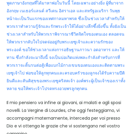
พูดภาษาอังกฤษที่ได้มาหาพ่อในวันนี้ โดยเฉพาะอย่างยิ่ง ผู้ที่มาจาก
อังกฤษ เนเธอร์แลนด์ สวีเดน อิสราเอล และสหรัฐอเมริกา วันพุธ
หน้าจะเป็นวันแรกของเทศกาลมหาพรต ซึ่งเป็นช่วงเวลาสำหรับให้
พวกเราทำความรู้จักและรักพระเจ้าให้ได้อย่างลึกซึ้งยิ่งขึ้น ทั้งยังเป็น
ช่วงเวลาสำหรับให้พวกเราพิจารณาชีวิตจิตใจของตนเอง ตลอดจน
ให้พวกเรากลับใจไปจดจ่ออยู่กับพระเยซูเจ้าและความรักของ
พระองค์ ขอให้ช่วงเวลาแห่งการอธิษฐานภาวนา อดอาหาร และให้
ทาน ซึ่งกำลังจะมาถึงนี้ จงเป็นบ่อเกิดแห่งพละกำลังสำหรับการที่
พวกเราจะดิ้นรนต่อสู้เพื่อแบกไม้กางเขนของตนเองและติดตามพระ
เยซูเจ้าไป พ่อขอให้ลูกทุกคนและครอบครัวของลูกจงได้รับความปีติ
ยินดีและสันติสุขของพระเยซูคริสตเจ้า องค์พระผู้เป็นเจ้าของเราทั้ง
หลาย ขอให้พระเจ้าโปรดทรงอวยพรลูกทุกคน
Il mio pensiero va infine ai giovani, ai malati e agli sposi
novelli. La Vergine di Lourdes, che oggi festeggiamo, vi
accompagni maternamente, interceda per voi presso
Dio e vi ottenga le grazie che vi sostengano nel vostro
cammino.