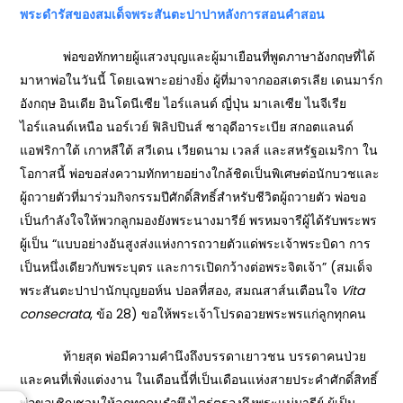
พระดำรัสของสมเด็จพระสันตะปาปาหลังการสอนคำสอน
พ่อขอทักทายผู้แสวงบุญและผู้มาเยือนที่พูดภาษาอังกฤษที่ได้
มาหาพ่อในวันนี้ โดยเฉพาะอย่างยิ่ง ผู้ที่มาจากออสเตรเลีย เดนมาร์ก
อังกฤษ อินเดีย อินโดนีเซีย ไอร์แลนด์ ญี่ปุ่น มาเลเซีย ไนจีเรีย
ไอร์แลนด์เหนือ นอร์เวย์ ฟิลิปปินส์ ซาอุดีอาระเบีย สกอตแลนด์
แอฟริกาใต้ เกาหลีใต้ สวีเดน เวียดนาม เวลส์ และสหรัฐอเมริกา ใน
โอกาสนี้ พ่อขอส่งความทักทายอย่างใกล้ชิดเป็นพิเศษต่อนักบวชและ
ผู้ถวายตัวที่มาร่วมกิจกรรมปีศักดิ์สิทธิ์สำหรับชีวิตผู้ถวายตัว พ่อขอ
เป็นกำลังใจให้พวกลูกมองยังพระนางมารีย์ พรหมจารีผู้ได้รับพระพร
ผู้เป็น “แบบอย่างอันสูงส่งแห่งการถวายตัวแด่พระเจ้าพระบิดา การ
เป็นหนึ่งเดียวกับพระบุตร และการเปิดกว้างต่อพระจิตเจ้า” (สมเด็จ
พระสันตะปาปานักบุญยอห์น ปอลที่สอง, สมณสาส์นเตือนใจ
Vita
consecrata
, ข้อ 28) ขอให้พระเจ้าโปรดอวยพระพรแก่ลูกทุกคน
ท้ายสุด พ่อมีความคำนึงถึงบรรดาเยาวชน บรรดาคนป่วย
และคนที่เพิ่งแต่งงาน ในเดือนนี้ที่เป็นเดือนแห่งสายประคำศักดิ์สิทธิ์