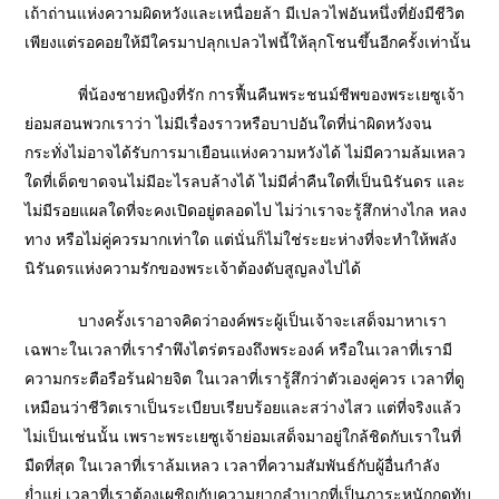
เถ้าถ่านแห่งความผิดหวังและเหนื่อยล้า มีเปลวไฟอันหนึ่งที่ยังมีชีวิต
เพียงแต่รอคอยให้มีใครมาปลุกเปลวไฟนี้ให้ลุกโชนขึ้นอีกครั้งเท่านั้น
พี่น้องชายหญิงที่รัก การฟื้นคืนพระชนม์ชีพของพระเยซูเจ้า
ย่อมสอนพวกเราว่า ไม่มีเรื่องราวหรือบาปอันใดที่น่าผิดหวังจน
กระทั่งไม่อาจได้รับการมาเยือนแห่งความหวังได้ ไม่มีความล้มเหลว
ใดที่เด็ดขาดจนไม่มีอะไรลบล้างได้ ไม่มีค่ำคืนใดที่เป็นนิรันดร และ
ไม่มีรอยแผลใดที่จะคงเปิดอยู่ตลอดไป ไม่ว่าเราจะรู้สึกห่างไกล หลง
ทาง หรือไม่คู่ควรมากเท่าใด แต่นั่นก็ไม่ใช่ระยะห่างที่จะทำให้พลัง
นิรันดรแห่งความรักของพระเจ้าต้องดับสูญลงไปได้
บางครั้งเราอาจคิดว่าองค์พระผู้เป็นเจ้าจะเสด็จมาหาเรา
เฉพาะในเวลาที่เรารำพึงไตร่ตรองถึงพระองค์ หรือในเวลาที่เรามี
ความกระตือรือร้นฝ่ายจิต ในเวลาที่เรารู้สึกว่าตัวเองคู่ควร เวลาที่ดู
เหมือนว่าชีวิตเราเป็นระเบียบเรียบร้อยและสว่างไสว แต่ที่จริงแล้ว
ไม่เป็นเช่นนั้น เพราะพระเยซูเจ้าย่อมเสด็จมาอยู่ใกล้ชิดกับเราในที่
มืดที่สุด ในเวลาที่เราล้มเหลว เวลาที่ความสัมพันธ์กับผู้อื่นกำลัง
ย่ำแย่ เวลาที่เราต้องเผชิญกับความยากลำบากที่เป็นภาระหนักกดทับ