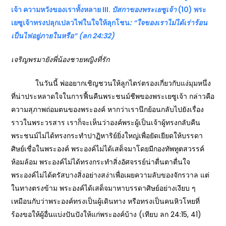
เจ้า ความหวังของเราทั้งหลาย III.
ปัสกาของพระเยซูเจ้า
(10) พระ
เยซูเจ้าทรงปลุกเปลวไฟในใจให้ลุกโชน
: “ใจของเราไม่ได้เร่าร้อน
เป็นไฟอยู่ภายในหรือ” (ลก 24:32)
เจริญพรมายังพี่น้องชายหญิงที่รัก
ในวันนี้ พ่ออยากเชิญชวนให้ลูกไตร่ตรองเกี่ยวกับแง่มุมหนึ่ง
ที่น่าประหลาดใจในการฟื้นคืนพระชนม์ชีพของพระเยซูเจ้า กล่าวคือ
ความสุภาพถ่อมตนของพระองค์ หากว่าเรานึกย้อนกลับไปยังเรื่อง
ราวในพระวรสาร เราก็จะเห็นว่าองค์พระผู้เป็นเจ้าผู้ทรงกลับคืน
พระชนม์ไม่ได้ทรงกระทำปาฏิหาริย์ยิ่งใหญ่เพื่อยัดเยียดให้บรรดา
ศิษย์เชื่อในพระองค์ พระองค์ไม่ได้เสด็จมาโดยมีกองทัพทูตสวรรค์
ห้อมล้อม พระองค์ไม่ได้ทรงกระทำสิ่งอัศจรรย์น่าตื่นตาตื่นใจ
พระองค์ไม่ได้ตรัสบางสิ่งอย่างสง่าเพื่อเผยความลับของจักรวาล แต่
ในทางตรงข้าม พระองค์ได้เสด็จมาหาบรรดาศิษย์อย่างเงียบ ๆ
เหมือนกับว่าพระองค์ทรงเป็นผู้เดินทาง หรือทรงเป็นคนหิวโหยที่
ร้องขอให้ผู้อื่นแบ่งปันปังให้แก่พระองค์บ้าง (เทียบ ลก 24:15, 41)