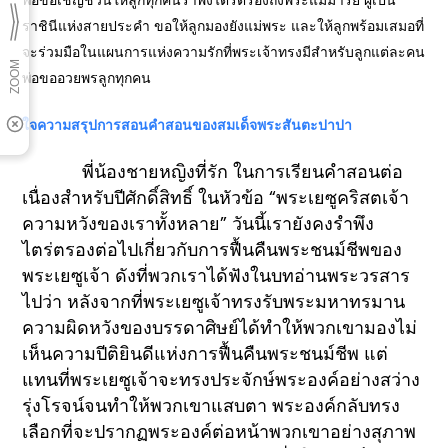
พ่อขอเชิญชวนให้ลูกทุกคนรำพึงไตร่ตรองถึงพระแม่มารีย์ ผู้เป็น
ราชินีแห่งสายประคำ ขอให้ลูกมองยังแม่พระ และให้ลูกพร้อมเสมอที่
จะร่วมมือในแผนการแห่งความรักที่พระเจ้าทรงมีสำหรับลูกแต่ละคน
พ่อขออวยพรลูกทุกคน
ใจความสรุปการสอนคำสอนของสมเด็จพระสันตะปาปา
พี่น้องชายหญิงที่รัก ในการเรียนคำสอนต่อ
เนื่องสำหรับปีศักดิ์สิทธิ์ ในหัวข้อ “พระเยซูคริสตเจ้า
ความหวังของเราทั้งหลาย” วันนี้เรายังคงรำพึง
ไตร่ตรองต่อไปเกี่ยวกับการฟื้นคืนพระชนม์ชีพของ
พระเยซูเจ้า ดังที่พวกเราได้ฟังในบทอ่านพระวรสาร
ไปว่า หลังจากที่พระเยซูเจ้าทรงรับพระมหาทรมาน
ความผิดหวังของบรรดาศิษย์ได้ทำให้พวกเขามองไม่
เห็นความปีติยินดีแห่งการฟื้นคืนพระชนม์ชีพ แต่
แทนที่พระเยซูเจ้าจะทรงประจักษ์พระองค์อย่างสว่าง
รุ่งโรจน์จนทำให้พวกเขาแสบตา พระองค์กลับทรง
เลือกที่จะปรากฏพระองค์ต่อหน้าพวกเขาอย่างสุภาพ