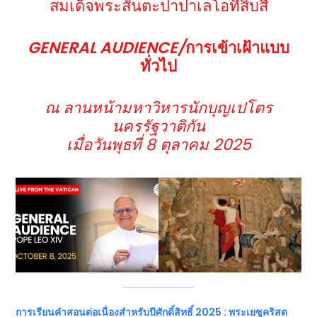
สมเด็จพระสันตะปาปาเลโอที่สิบสี่
GENERAL AUDIENCE/
การเข้าเฝ้าแบบ
ทั่วไป
ณ ลานหน้ามหาวิหารนักบุญเปโตร
นครรัฐวาติกัน
เมื่อวันพุธที่ 8 ตุลาคม 2025
การเรียนคำสอนต่อเนื่องสำหรับปีศักดิ์สิทธิ์
2025 : พระเยซูคริสต