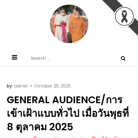
Skip
to
content
ข้อคิดบทเทศน์ประจำวัน โดย มงซินญอร์
ขอขอบคุณท่านที่เข้ามารับฟังพระวจนะพระเจ้า ขอพระเจ้า
Search
วิษณุ ธัญญอนันต์
ประทานพระพรแก่พวกท่านท้งหลายเทอญ
for:
by:
admin
GENERAL AUDIENCE/การ
เข้าเฝ้าแบบทั่วไป เมื่อวันพุธที่
8 ตุลาคม 2025