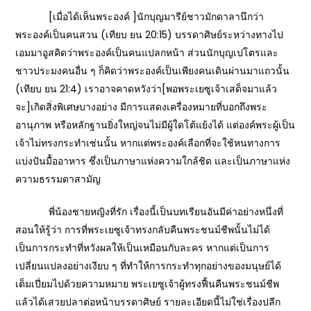
[เมื่อได้เห็นพระองค์ ]นักบุญมารีย์ชาวมักดาลานึกว่า
พระองค์เป็นคนสวน (เทียบ ยน 20:15) บรรดาศิษย์ระหว่างทางไป
เอมมาอูสคิดว่าพระองค์เป็นคนแปลกหน้า ส่วนนักบุญเปโตรและ
ชาวประมงคนอื่น ๆ ก็คิดว่าพระองค์เป็นเพียงคนเดินผ่านมาแถวนั้น
(เทียบ ยน 21:4) เราอาจคาดหวังว่า[พอพระเยซูเจ้าเสด็จมาแล้ว
จะ]เกิดสิ่งพิเศษบางอย่าง มีการแสดงเครื่องหมายที่บอกถึงพระ
อานุภาพ หรือหลักฐานยิ่งใหญ่จนไม่มีผู้ใดโต้แย้งได้ แต่องค์พระผู้เป็น
เจ้าไม่ทรงกระทำเช่นนั้น หากแต่พระองค์เลือกที่จะใช้หนทางการ
แบ่งปันมื้ออาหาร ซึ่งเป็นภาษาแห่งความใกล้ชิด และเป็นภาษาแห่ง
ความธรรมดาสามัญ
พี่น้องชายหญิงที่รัก เรื่องนี้เป็นบทเรียนอันมีค่าอย่างหนึ่งที่
สอนให้รู้ว่า การที่พระเยซูเจ้าทรงกลับคืนพระชนม์ชีพนั้นไม่ได้
เป็นการกระทำที่หวังผลให้เป็นเหมือนกับละคร หากแต่เป็นการ
เปลี่ยนแปลงอย่างเงียบ ๆ ที่ทำให้การกระทำทุกอย่างของมนุษย์ได้
เต็มเปี่ยมไปด้วยความหมาย พระเยซูเจ้าผู้ทรงฟื้นคืนพระชนม์ชีพ
แล้วได้เสวยปลาต่อหน้าบรรดาศิษย์ รายละเอียดนี้ไม่ใช่เรื่องปลีก