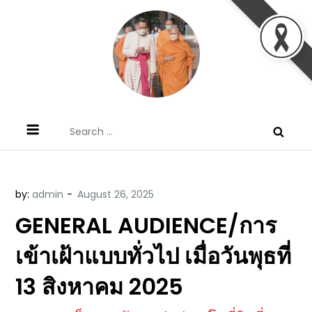
Skip
to
content
ข้อคิดบทเทศน์ประจำวัน โดย มงซินญอร์
ขอขอบคุณท่านที่เข้ามารับฟังพระวจนะพระเจ้า ขอพระเจ้า
Search
วิษณุ ธัญญอนันต์
ประทานพระพรแก่พวกท่านท้งหลายเทอญ
for:
by:
admin
GENERAL AUDIENCE/การ
เข้าเฝ้าแบบทั่วไป เมื่อวันพุธที่
13 สิงหาคม 2025