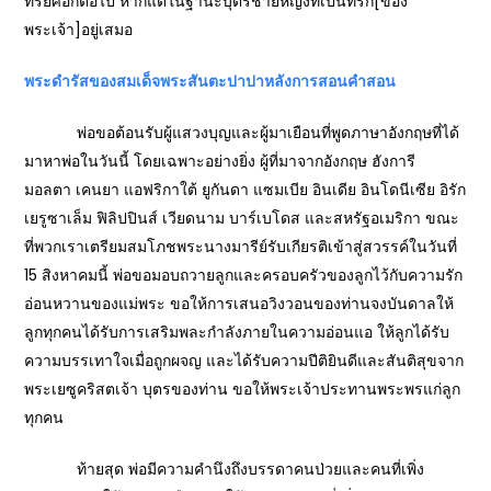
ทรยศอีกต่อไป หากแต่ในฐานะบุตรชายหญิงที่เป็นที่รัก[ของ
พระเจ้า]อยู่เสมอ
พระดำรัสของสมเด็จพระสันตะปาปาหลังการสอนคำสอน
พ่อขอต้อนรับผู้แสวงบุญและผู้มาเยือนที่พูดภาษาอังกฤษที่ได้
มาหาพ่อในวันนี้ โดยเฉพาะอย่างยิ่ง ผู้ที่มาจากอังกฤษ ฮังการี
มอลตา เคนยา แอฟริกาใต้ ยูกันดา แซมเบีย อินเดีย อินโดนีเซีย อิรัก
เยรูซาเล็ม ฟิลิปปินส์ เวียดนาม บาร์เบโดส และสหรัฐอเมริกา ขณะ
ที่พวกเราเตรียมสมโภชพระนางมารีย์รับเกียรติเข้าสู่สวรรค์ในวันที่
15 สิงหาคมนี้ พ่อขอมอบถวายลูกและครอบครัวของลูกไว้กับความรัก
อ่อนหวานของแม่พระ ขอให้การเสนอวิงวอนของท่านจงบันดาลให้
ลูกทุกคนได้รับการเสริมพละกำลังภายในความอ่อนแอ ให้ลูกได้รับ
ความบรรเทาใจเมื่อถูกผจญ และได้รับความปีติยินดีและสันติสุขจาก
พระเยซูคริสตเจ้า บุตรของท่าน ขอให้พระเจ้าประทานพระพรแก่ลูก
ทุกคน
ท้ายสุด พ่อมีความคำนึงถึงบรรดาคนป่วยและคนที่เพิ่ง