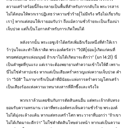
ความเศร้าสร้อยนี้ก็จะกลายเป็นพื้นที่สำหรับการกลับใจ พระวรสาร
ไม่ได้สอนให้พวกเราปฏิเสธว่าความชั่วร้าย[ไม่มีจริง หรือไม่เกี่ยวกับ
เรา] หากแต่สอนให้เรายอมรับว่า ถึงแม้ความชั่วร้ายจะเป็นเรื่องน่า
เจ็บปวด แต่ก็เป็นโอกาสสำหรับการเกิดใหม่ได้
หลังจากนั้น พระเยซูเจ้าได้ตรัสเพิ่มอีกเรื่องหนึ่งที่ทำให้เรา
ว้าวุ่นใจและทำให้เราคิด พระองค์ตรัสว่า “วิบัติ[ย่อม]เกิดแก่คนที่
ทรยศต่อบุตรแห่งมนุษย์ ถ้าเขาไม่ได้เกิดมาจะดีกว่า” (มก 14:21) นี่
เป็นคำพูดที่รุนแรง แต่เราจะต้องพยายามทำความเข้าใจให้ดี เพราะ
นี่ไม่ใช่คำสาปแช่ง หากแต่เป็นเสียงคร่ำครวญแห่งความเจ็บปวด คำ
ว่า “วิบัติ” ในภาษากรีกเป็นคำที่มีนัยยะแห่งการคร่ำครวญโศกเศร้า
เป็นเสียงร้องแห่งความเวทนาสงสารที่ลึกซึ้งและจริงใจ
พวกเราล้วนเคยชินกับการตัดสินคนอื่น แต่พระเจ้ากลับทรง
ยอมรับความทรมาน เวลาที่พระองค์ทรงเห็นความชั่วร้าย พระองค์
ไม่ได้มุ่งจะล้างแค้น หากแต่ทรงเศร้าโศก พระวาจาที่บอกว่า “ถ้าเขา
ไม่ได้เกิดมาจะดีกว่า” ไม่ใช่คำตัดสินโทษล่วงหน้า หากแต่เป็นความ