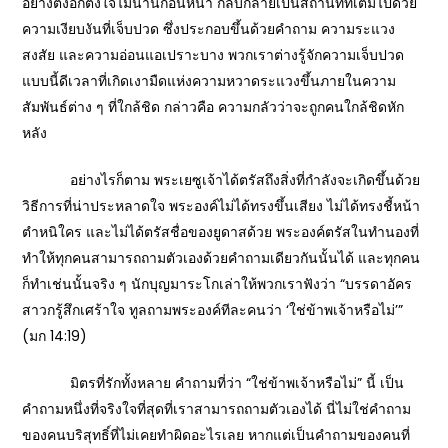
อย่างตั้งอกตั้งใจไม่นานก่อนหน้า กลับกลายเป็นสถานที่ที่เต็มไปด้วย
ความเงียบงันที่เจ็บปวด ซึ่งประกอบขึ้นด้วยคำถาม ความระแวง
สงสัย และความอ่อนแอเปราะบาง พวกเราต่างรู้จักความเจ็บปวด
แบบนี้ดีเวลาที่เกิดเงามืดแห่งความหวาดระแวงขึ้นภายในความ
สัมพันธ์ต่าง ๆ ที่ใกล้ชิด กล่าวคือ ความกลัวว่าจะถูกคนใกล้ชิดหัก
หลัง
อย่างไรก็ตาม พระเยซูเจ้าได้ตรัสถึงสิ่งที่กำลังจะเกิดขึ้นด้วย
วิธีการที่น่าประหลาดใจ พระองค์ไม่ได้ทรงขึ้นเสียง ไม่ได้ทรงชี้หน้า
ตำหนิใคร และไม่ได้ตรัสชื่อของยูดาสด้วย พระองค์ตรัสในทำนองที่
ทำให้ทุกคนสามารถถามตัวเองด้วยคำถามเดียวกันนั้นได้ และทุกคน
ก็ทำเช่นนั้นจริง ๆ นักบุญมาระโกเล่าให้พวกเราฟังว่า “บรรดาอัคร
สาวกรู้สึกเศร้าใจ ทูลถามพระองค์ทีละคนว่า ‘ใช่ข้าพเจ้าหรือไม่’”
(มก 14:19)
มิตรที่รักทั้งหลาย คำถามที่ว่า “ใช่ข้าพเจ้าหรือไม่” นี้ เป็น
คำถามหนึ่งที่จริงใจที่สุดที่เราสามารถถามตัวเองได้ นี่ไม่ใช่คำถาม
ของคนบริสุทธิ์ที่ไม่เคยทำผิดอะไรเลย หากแต่เป็นคำถามของคนที่