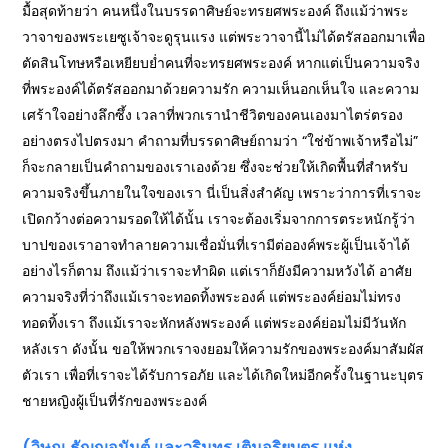
มื้อสุดท้ายว่า คนหนึ่งในบรรดาศิษย์จะทรยศพระองค์ ถึงแม้ว่าพระ
วาจาของพระเยซูเจ้าจะดูรุนแรง แต่พระวาจานี้ไม่ได้ตรัสออกมาเพื่อ
ตัดสินโทษหรือเหยียบย่ำคนที่จะทรยศพระองค์ หากแต่เป็นความจริง
ที่พระองค์ได้ตรัสออกมาด้วยความรัก ความเห็นอกเห็นใจ และความ
เศร้าใจอย่างลึกซึ้ง เวลาที่พวกเรานำชีวิตของคนเองมาไตร่ตรอง
อย่างตรงไปตรงมา คำถามที่บรรดาศิษย์ถามว่า “ใช่ข้าพเจ้าหรือไม่”
ก็จะกลายเป็นคำถามของเราเองด้วย ซึ่งจะช่วยให้เกิดพื้นที่สำหรับ
ความจริงขึ้นภายในใจของเรา นี่เป็นสิ่งสำคัญ เพราะว่าการที่เราจะ
เปิดกว้างต่อความรอดให้ได้นั้น เราจะต้องเริ่มจากการตระหนักรู้ว่า
บาปของเราอาจทำลายความเชื่อมั่นที่เรามีต่อองค์พระผู้เป็นเจ้าได้
อย่างไรก็ตาม ถึงแม้ว่าเราจะทำผิด แต่เราก็ยังมีความหวังได้ อาศัย
ความจริงที่ว่าถึงแม้เราจะทอดทิ้งพระองค์ แต่พระองค์ย่อมไม่ทรง
ทอดทิ้งเรา ถึงแม้เราจะหักหลังพระองค์ แต่พระองค์ย่อมไม่มีวันหัก
หลังเรา ดังนั้น ขอให้พวกเราจงยอมให้ความรักของพระองค์มาสัมผัส
ตัวเรา เพื่อที่เราจะได้รับการอภัย และได้เกิดใหม่อีกครั้งในฐานะบุตร
ชายหญิงผู้เป็นที่รักของพระองค์
(วิษณุ ธัญญอนันต์ และวรินทร เติมอริยบุตร แห่ง