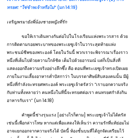
ทรยศ: “ใช่ข้าพเจ้าหรือไม่
” (มก 14:19)
เจริญพรมายังพี่น้องชายหญิงที่รัก
ขอให้เราเดินทางกันต่อไปในโรงเรียนแห่งพระวรสาร ด้วย
การติดตามรอยพระบาทของพระเยซูเจ้าในวาระสุดท้ายแห่ง
พระชนม์ชีพของพระองค์ โดยในวันนี้ พวกเราจะพิจารณาเรื่องราว
หนึ่งที่เต็มไปด้วยความใกล้ชิด เต็มไปด้วยอารมณ์ แต่ก็เป็นสิ่งที่
แสดงออกถึงความจริงอย่างลึกซึ้ง คือ ตอนที่พระเยซูเจ้าทรงเปิดเผย
ภายในงานเลี้ยงอาหารค่ำปัสกาว่า ในบรรดาศิษย์สิบสองคนนั้น มีผู้
หนึ่งที่กำลังจะทรยศพระองค์ พระเยซูเจ้าตรัสว่า “เราบอกความจริง
กับท่านทั้งหลายว่า คนหนึ่งในที่นี้จะทรยศต่อเรา คนทรยศกำลังกิน
อาหารกับเรา” (มก 14:18)
คำพูดนี้ช่างรุนแรง [อย่างไรก็ตาม] พระเยซูเจ้าไม่ได้ตรัส
เช่นนี้เพื่อกล่าวโทษ หากแต่เพื่อแสดงให้เห็นว่า ความรักที่แท้ย่อมไม่
อาจแยกออกจากความจริงได้ บัดนี้ ห้องชั้นบนที่ได้ถูกจัดเตรียมไว้