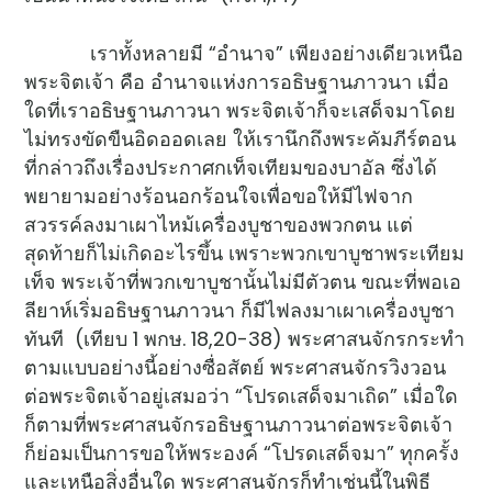
เราทั้งหลายมี “อำนาจ” เพียงอย่างเดียวเหนือ
พระจิตเจ้า คือ อำนาจแห่งการอธิษฐานภาวนา เมื่อ
ใดที่เราอธิษฐานภาวนา พระจิตเจ้าก็จะเสด็จมาโดย
ไม่ทรงขัดขืนอิดออดเลย ให้เรานึกถึงพระคัมภีร์ตอน
ที่กล่าวถึงเรื่องประกาศกเท็จเทียมของบาอัล ซึ่งได้
พยายามอย่างร้อนอกร้อนใจเพื่อขอให้มีไฟจาก
สวรรค์ลงมาเผาไหม้เครื่องบูชาของพวกตน แต่
สุดท้ายก็ไม่เกิดอะไรขึ้น เพราะพวกเขาบูชาพระเทียม
เท็จ พระเจ้าที่พวกเขาบูชานั้นไม่มีตัวตน ขณะที่พอเอ
ลียาห์เริ่มอธิษฐานภาวนา ก็มีไฟลงมาเผาเครื่องบูชา
ทันที (เทียบ 1 พกษ. 18,20-38) พระศาสนจักรกระทำ
ตามแบบอย่างนี้อย่างซื่อสัตย์ พระศาสนจักรวิงวอน
ต่อพระจิตเจ้าอยู่เสมอว่า “โปรดเสด็จมาเถิด” เมื่อใด
ก็ตามที่พระศาสนจักรอธิษฐานภาวนาต่อพระจิตเจ้า
ก็ย่อมเป็นการขอให้พระองค์ “โปรดเสด็จมา” ทุกครั้ง
และเหนือสิ่งอื่นใด พระศาสนจักรก็ทำเช่นนี้ในพิธี