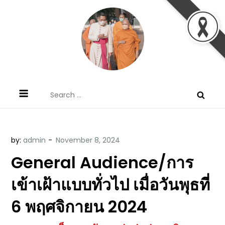
Skip
to
content
ข้อคิดบทเทศน์ประจำวัน โดย มงซินญอร์
ขอขอบคุณท่านที่เข้ามารับฟังพระวจนะพระเจ้า ขอพระเจ้า
Search
วิษณุ ธัญญอนันต์
ประทานพระพรแก่พวกท่านท้งหลายเทอญ
for:
by:
admin
General Audience/การ
เข้าเฝ้าแบบทั่วไป เมื่อวันพุธที่
6 พฤศจิกายน 2024