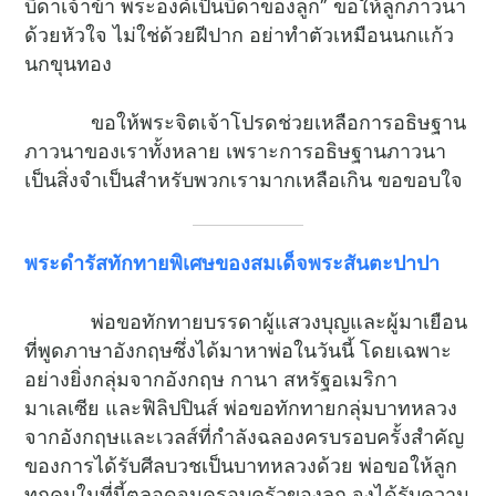
บิดาเจ้าข้า พระองค์เป็นบิดาของลูก” ขอให้ลูกภาวนา
ด้วยหัวใจ ไม่ใช่ด้วยฝีปาก อย่าทำตัวเหมือนนกแก้ว
นกขุนทอง
ขอให้พระจิตเจ้าโปรดช่วยเหลือการอธิษฐาน
ภาวนาของเราทั้งหลาย เพราะการอธิษฐานภาวนา
เป็นสิ่งจำเป็นสำหรับพวกเรามากเหลือเกิน ขอขอบใจ
พระดำรัสทักทายพิเศษของสมเด็จพระสันตะปาปา
พ่อขอทักทายบรรดาผู้แสวงบุญและผู้มาเยือน
ที่พูดภาษาอังกฤษซึ่งได้มาหาพ่อในวันนี้ โดยเฉพาะ
อย่างยิ่งกลุ่มจากอังกฤษ กานา สหรัฐอเมริกา
มาเลเซีย และฟิลิปปินส์ พ่อขอทักทายกลุ่มบาทหลวง
จากอังกฤษและเวลส์ที่กำลังฉลองครบรอบครั้งสำคัญ
ของการได้รับศีลบวชเป็นบาทหลวงด้วย พ่อขอให้ลูก
ทุกคนในที่นี้ตลอดจนครอบครัวของลูก จงได้รับความ