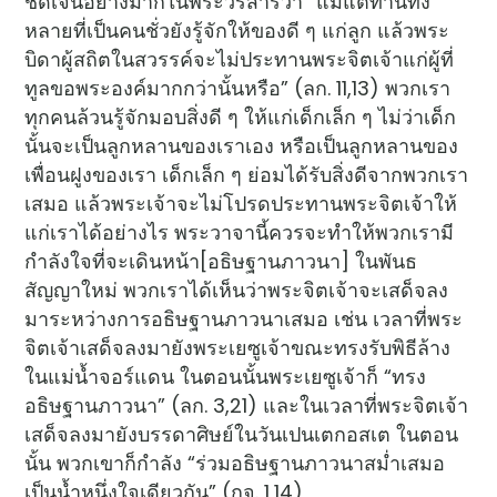
ชัดเจนอย่างมากในพระวรสารว่า “แม้แต่ท่านทั้ง
หลายที่เป็นคนชั่วยังรู้จักให้ของดี ๆ แก่ลูก แล้วพระ
บิดาผู้สถิตในสวรรค์จะไม่ประทานพระจิตเจ้าแก่ผู้ที่
ทูลขอพระองค์มากกว่านั้นหรือ” (ลก. 11,13) พวกเรา
ทุกคนล้วนรู้จักมอบสิ่งดี ๆ ให้แก่เด็กเล็ก ๆ ไม่ว่าเด็ก
นั้นจะเป็นลูกหลานของเราเอง หรือเป็นลูกหลานของ
เพื่อนฝูงของเรา เด็กเล็ก ๆ ย่อมได้รับสิ่งดีจากพวกเรา
เสมอ แล้วพระเจ้าจะไม่โปรดประทานพระจิตเจ้าให้
แก่เราได้อย่างไร พระวาจานี้ควรจะทำให้พวกเรามี
กำลังใจที่จะเดินหน้า[อธิษฐานภาวนา] ในพันธ
สัญญาใหม่ พวกเราได้เห็นว่าพระจิตเจ้าจะเสด็จลง
มาระหว่างการอธิษฐานภาวนาเสมอ เช่น เวลาที่พระ
จิตเจ้าเสด็จลงมายังพระเยซูเจ้าขณะทรงรับพิธีล้าง
ในแม่น้ำจอร์แดน ในตอนนั้นพระเยซูเจ้าก็ “ทรง
อธิษฐานภาวนา” (ลก. 3,21) และในเวลาที่พระจิตเจ้า
เสด็จลงมายังบรรดาศิษย์ในวันเปนเตกอสเต ในตอน
นั้น พวกเขาก็กำลัง “ร่วมอธิษฐานภาวนาสม่ำเสมอ
เป็นน้ำหนึ่งใจเดียวกัน” (กจ. 1,14)