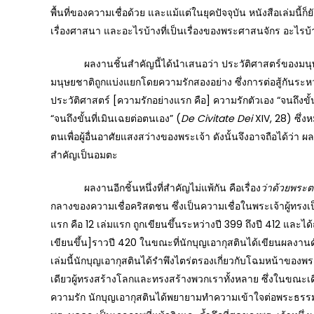
พื้นที่ของความเชื่อด้วย และแม้แต่ในยุคปัจจุบัน หนังสือเล่มนี้ก
เรื่องศาสนา และอะไรบ้างที่เป็นเรื่องของพระศาสนจักร อะไรบ้าง
ผลงานชิ้นสำคัญนี้ได้นำเสนอว่า ประวัติศาสตร์ของมนุษยช
มนุษยชาติถูกแบ่งแยกโดยความรักสองอย่าง ซึ่งการต่อสู้กันระหว
ประวัติศาสตร์ [ความรักอย่างแรก คือ] ความรักตัวเอง “จนถึงขั้น
“จนถึงขั้นที่เมินเฉยต่อตนเอง” (
De Civitate Dei
XIV, 28) ซึ่ง
ตนเพื่อผู้อื่นอาศัยแสงสว่างของพระเจ้า ดังนั้นจึงอาจถือได้ว่า 
สำคัญเป็นอมตะ
ผลงานอีกชิ้นหนึ่งที่สำคัญไม่แพ้กัน คือเรื่อง
ว่าด้วยพระต
กลางของความเชื่อคริสตชน ซึ่งเป็นความเชื่อในพระเจ้าผู้ทรงเ
แรก คือ 12 เล่มแรก ถูกเขียนขึ้นระหว่างปี 399 ถึงปี 412 และได้ถ
เขียนขึ้น]ราวปี 420 ในขณะที่นักบุญเอากุสตินได้เขียนผลงาน
เล่มนี้นักบุญเอากุสตินได้รำพึงไตร่ตรองเกี่ยวกับโฉมหน้าขอ
เดียวผู้ทรงสร้างโลกและทรงสร้างพวกเราทั้งหลาย ซึ่งในขณะเด
ความรัก นักบุญเอากุสตินได้พยายามทำความเข้าใจต่อพระธรรมล้ำล