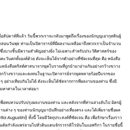
ปดาห์ที่แล้ว วันนี้พวกเราจะกลับมาพูดถึงเรื่องของนักบุญเอากุสตินผู้
ำสอนวันพุธ ท่านเป็นปิตาจารย์ที่มีผลงานเหลือมาถึงพวกเราเป็นจำนวน
น ซึ่งบางชิ้นมีความสำคัญอย่างยิ่ง ไม่เฉพาะสำหรับประวัติศาสตร์ของ
ันตกทั้งองค์ด้วย ดังจะเห็นได้จากตัวอย่างที่ชัดเจนที่สุด คือ หนังสือ
เป็นหนังสือคริสต์ศาสนาจากยุคโบราณที่ถูกนำมาอ่านกันอย่างกว้างขวาง
ิพลอย่างกว้างขวางและคงทนในฐานะปิตาจารย์จากยุคหลายร้อยปีแรกของ
 ๆ อย่างเทียบกันไม่ได้ ดังจะเห็นได้ชัดจากการที่ผลงานของท่าน ซึ่งมี
วนมหาศาลในเวลาต่อมา
อทบทวนปรับปรุงผลงานของท่าน และหลังจากที่ท่านล่วงลับไป มิตรผู้
ลงานต่าง ๆ ของท่านนักบุญมาบันทึกอย่างเที่ยงตรง และได้เพิ่มรายชื่อผล
Vita Augustini
) ทั้งนี้ โดยมีวัตถุประสงค์ที่ชัดเจน คือ เพื่อรักษาเรื่องราว
ัลกำลังแพร่ลามไปทั่วดินแดนจักรวรรดิโรมันในแอฟริกา ในรายชื่อนี้