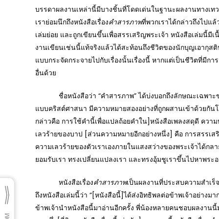
บรรดาผลงานเหล่านี้มีบางชิ้นที่โดดเด่นในฐานะผลงานทางเทว
เราย่อมนึกถึงหนังสือเรื่อง
คำสารภาพ
ที่พวกเราได้กล่าวถึงไปแล้ว
เล่มย่อย และถูกเขียนขึ้นเพื่อสรรเสริญพระเจ้า หนังสือเล่มนี้มีเ
งานเขียนเช่นนี้แท้จริงแล้วได้สะท้อนถึงชีวิตของนักบุญเอากุสติน
แบบกระจัดกระจายไปกับเรื่องนั้นเรื่องนี้ หากแต่เป็นชีวิตที่มีก
อื่นด้วย
ชื่อหนังสือว่า “คำสารภาพ” ได้บ่งบอกถึงลักษณะเฉพาะของอ
แบบคริสต์ศาสนา มีความหมายสองอย่างที่ถูกผสานเข้าด้วยกันโ
กล่าวคือ การใช้คำนี้เพื่อแปลถ้อยคำใน]หนังสือเพลงสดุดี คว
เลวร้ายของบาป [ส่วนความหมายอีกอย่างหนึ่ง] คือ การสรรเ
ความเลวร้ายของตัวเราเองภายในแสงสว่างของพระเจ้าได้กลาย
ยอมรับเรา ทรงเปลี่ยนแปลงเรา และทรงอุ้มชูเราขึ้นไปหาพระอ
หนังสือเรื่อง
คำสารภาพ
เป็นผลงานที่ประสบความสำเร็จอย่
ถึงหนังสือเล่มนี้ว่า “[หนังสือนี้]ได้ส่งอิทธิพลต่อข้าพเจ้าอย่างม
ข้าพเจ้านำหนังสือนี้มาอ่านอีกครั้ง พี่น้องหลายคนชอบผลงานนี้