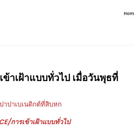
Hom
ำวัน โดย มงซินญอร์ วิษณุ ธัญญอน
วจนะพระเจ้า ขอพระเจ้าประทานพระพรแก่พวกท่านท้งหลายเทอญ
ฝ้าแบบทั่วไป เมื่อวันพุธที่
าปาเบเนดิกต์ที่สิบหก
/การเข้าเฝ้าแบบทั่วไป