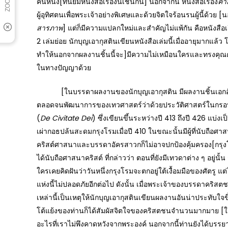
คนหนึ่ง[ที่นิยมหนังสือเรื่องนี้เช่นกัน] นอกจากนี้ หนังสือเรื่อง
คำ
ผู้อุทิศตนเพื่อพระเจ้าอย่างพิเศษและด้วยจิตใจร้อนรนผู้นี้ด้วย [นอกจ
สารภาพ
] แต่ก็มีความแปลกใหม่และสำคัญไม่แพ้กัน คือหนังสือเร
2 เล่มย่อย นักบุญเอากุสตินเขียนหนังสือเล่มนี้เมื่ออายุมากแล้
ทำให้นอกจากผลงานชิ้นนี้จะ]มีความไม่เหมือนใครและทรงคุณค่า
ในทางปัญญาด้วย
[ในบรรดาผลงานของนักบุญเอากุสติน มีผลงานชิ้นเอกอันหน
ตลอดจนพัฒนาการของเทวศาสตร์ว่าด้วยประวัติศาสตร์ในกรอบค
(
De Civitate Dei
) ซึ่งเขียนขึ้นระหว่างปี 413 ถึงปี 426 แบ่งเป
เผ่ากอธปล้นสะดมกรุงโรมเมื่อปี 410 ในขณะนั้นมีผู้ที่นับถือศ
คริสต์ศาสนาและบรรดาอัครสาวกก็ไม่อาจปกป้องคุ้มครอง[กรุงโร
ได้นับถือศาสนาคริสต์ ที่กล่าวว่า ตอนที่ยังมีเทวดาต่าง ๆ อยู่
ใครเคยคิดฝันว่าวันหนึ่งกรุงโรมจะตกอยู่ใต้เงื้อมมือของศัตรู 
แห่งนี้ไม่ปลอดภัยอีกต่อไป ดังนั้น เมื่อพระเจ้าของบรรดาคริสตชนไ
เหล่านี้เป็นเหตุให้นักบุญเอากุสตินเขียนผลงานอันน่าประทับใจขึ้
โต้แย้งของท่านก็ได้สัมผัสจิตใจของคริสตชนจำนวนมากมาย [ใน
อะไรที่เราไม่พึงคาดหวังจากพระองค์ นอกจากนี้ท่านยังได้บรรยา