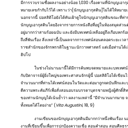
มีการรวบรวมชื่อผลงานอย่างน้อย 1,030 เรื่องตามที่นักบุญเอากุสต
หมายเลขกำกับไว้ได้ เพราะว่า[นักบุญเอากุสติน]ไม่ได้ให้หมายเลขไ
นอกจากนี้ ปอสสิดิโอยังได้ทันเฝ้าดูใจนักบุญเอากุสตินขณะที่ท
นักบุญเอากุสตินโดยอิงจากรายการหนังสือที่อยู่ในห้องสมุดส่วน
อยู่มากกว่าสามร้อยฉบับ และยังมีบทเทศน์เหลืออยู่ถึงเกือบหกร
ถึงสี่พันเรื่อง สิ่งเหล่านี้เป็นผลจากการเทศน์สอนตลอดระยะเวล
ราชสำนักของจักรพรรดิในฐานะนักวาทศาสตร์ แต่เมื่อท่านได้เล
ฮิปโป
ในช่วงไม่นานมานี้ได้มีการค้นพบจดหมายและบทเทศน์ใหม่ ๆ ข
กับปิตาจารย์ผู้ยิ่งใหญ่ของพระศาสนจักรผู้นี้ ปอสสิดิโอได้เขีย
จำนวนมากที่ท่านได้เทศน์สอนในวัดและต่อมาถูกจดบันทึกและปรับ
ตีความพระคัมภีร์เพื่อสั่งสอนอบรมบรรดาบุตรชายหญิงผู้ศักดิ์สิ
ของท่านนักบุญได้เน้นย้ำว่า ผลงานเหล่านี้ “มีจำนวนมากมาย จนถ
ทั้งหมดได้โดยง่าย” (
Vita Augustini,
18, 9)
งานเขียนของนักบุญเอากุสตินมีมากกว่าหนึ่งพันเรื่อง นอกจ
งานที่เขียนขึ้นเพื่อการปกป้องความเชื่อ สอนคำสอน สอนศีลธร