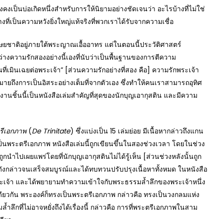
็ยังคงเป็นบ่อเกิดหนึ่งสำหรับการให้นิยามอย่างชัดเจนว่า อะไรบ้างที่ไม่ใช่
ที่เป็นความหวังยิ่งใหญ่แท้จริงที่พวกเราได้รับจากความเชื่อ
าติอยู่ภายใต้พระญาณเอื้ออาทร แต่ในตอนนี้ประวัติศาสตร์
่างความรักสองอย่างนี้เองที่นับว่าเป็นพื้นฐานของการตีความ
ที่เมินเฉยต่อพระเจ้า” [ส่วนความรักอย่างที่สอง คือ] ความรักพระเจ้า
หมายถึงการเป็นอิสระอย่างเต็มที่จากตัวเอง ซึ่งทำให้คนเราสามารถอุทิศ
ผลงานชิ้นนี้เป็นหนังสือเล่มสำคัญที่สุดของนักบุญเอากุสติน และมีความ
รีเอกภาพ
(
De Trinitate
) ซึ่งแบ่งเป็น 15 เล่มย่อย มีเนื้อหากล่าวถึงแกน
ป็นพระตรีเอกภาพ หนังสือเล่มนี้ถูกเขียนขึ้นในสองช่วงเวลา โดยในช่วง
ูกนำไปเผยแพร่โดยที่นักบุญเอากุสตินไม่ได้รู้เห็น [ส่วนช่วงหลังนั้นถูก
ดังกล่าวจนเสร็จสมบูรณ์และได้ทบทวนปรับปรุงเนื้อหาทั้งหมด ในหนังสือ
งพระเจ้า และได้พยายามทำความเข้าใจกับพระธรรมล้ำลึกของพระเจ้าหนึ่ง
ียวกัน พระองค์ก็ทรงเป็นพระตรีเอกภาพ กล่าวคือ ทรงเป็นวงกลมแห่ง
ึกที่ไม่อาจหยั่งถึงได้เรื่องนี้ กล่าวคือ การที่พระตรีเอกภาพในสาม