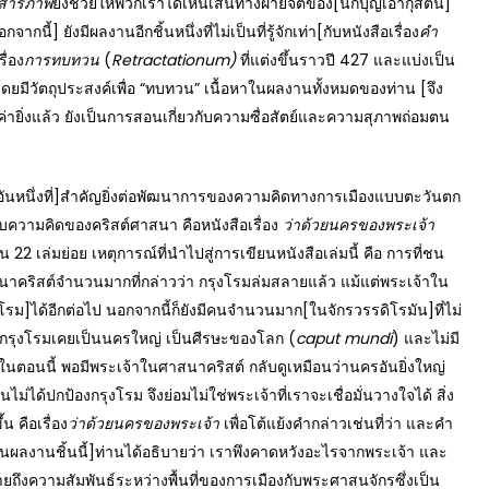
สารภาพ
ยังช่วยให้พวกเราได้เห็นเส้นทางฝ่ายจิตของ[นักบุญเอากุสติน]
ากนี้] ยังมีผลงานอีกชิ้นหนึ่งที่ไม่เป็นที่รู้จักเท่า[กับหนังสือเรื่อง
คำ
ื่อง
การทบทวน
(
Retractationum)
ที่แต่งขึ้นราวปี 427 และแบ่งเป็น
ว โดยมีวัตถุประสงค์เพื่อ “ทบทวน” เนื้อหาในผลงานทั้งหมดของท่าน [จึง
ยิ่งแล้ว ยังเป็นการสอนเกี่ยวกับความซื่อสัตย์และความสุภาพถ่อมตน
ึ่งที่]สำคัญยิ่งต่อพัฒนาการของความคิดทางการเมืองแบบตะวันตก
วามคิดของคริสต์ศาสนา คือหนังสือเรื่อง
ว่าด้วยนครของพระเจ้า
็น 22 เล่มย่อย เหตุการณ์ที่นำไปสู่การเขียนหนังสือเล่มนี้ คือ การที่ชน
าสนาคริสต์จำนวนมากที่กล่าวว่า กรุงโรมล่มสลายแล้ว แม้แต่พระเจ้าใน
ม]ได้อีกต่อไป นอกจากนี้ก็ยังมีคนจำนวนมาก[ในจักรวรรดิโรมัน]ที่ไม่
นั้น กรุงโรมเคยเป็นนครใหญ่ เป็นศีรษะของโลก (
caput mundi
) และไม่มี
แต่ในตอนนี้ พอมีพระเจ้าในศาสนาคริสต์ กลับดูเหมือนว่านครอันยิ่งใหญ่
ม่ได้ปกป้องกรุงโรม จึงย่อมไม่ใช่พระเจ้าที่เราจะเชื่อมั่นวางใจได้ สิ่ง
น คือเรื่อง
ว่าด้วยนครของพระเจ้า
เพื่อโต้แย้งคำกล่าวเช่นที่ว่า และคำ
ผลงานชิ้นนี้]ท่านได้อธิบายว่า เราพึงคาดหวังอะไรจากพระเจ้า และ
ยถึงความสัมพันธ์ระหว่างพื้นที่ของการเมืองกับพระศาสนจักรซึ่งเป็น