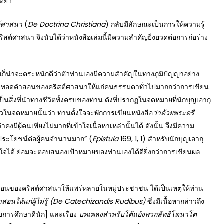
ดียว
สต์ศาสนา
(
De Doctrina Christiana
) กลับมีลักษณะเป็นการให้ความรู้
ริสต์ศาสนา จึงนับได้ว่าหนังสือเล่มนี้มีความสำคัญยิ่งยวดต่อการก่อร่าง
น่าจะตระหนักดีว่าตัวท่านเองมีความสำคัญในทางภูมิปัญญาอย่าง
ายทอดคำสอนของคริสต์ศาสนาให้แก่คนธรรมดาทั่วไปมากกว่าการเขียน
็นสิ่งที่นำทางชีวิตทั้งครบของท่าน ดังที่ปรากฏในจดหมายที่นักบุญเอากุ
่าวในจดหมายนั้นว่า ท่านตั้งใจจะพักการเขียนหนังสือ
ว่าด้วยพระตรี
งมีผู้คนเพียงไม่มากที่เข้าใจเนื้อหาเหล่านั้นได้ ดังนั้น จึงมีความ
ป็นประโยชน์ต่อผู้คนจำนวนมาก” (
Epistula
169, 1, 1) สำหรับนักบุญเอากุ
จได้ ย่อมจะตอบสนองเป้าหมายของท่านเองได้ดียิ่งกว่าการเขียนผล
ของคริสต์ศาสนาให้แพร่หลายในหมู่ประชาชน ได้เป็นเหตุให้ท่าน
นให้แก่ผู้ไม่รู้
(De Catechizandis Rudibus)
ซึ่งมีเนื้อหากล่าวถึง
การศึกษาดีนัก] และเรื่อง
บทเพลงสำหรับโต้แย้งพวกลัทธิโดนาโต