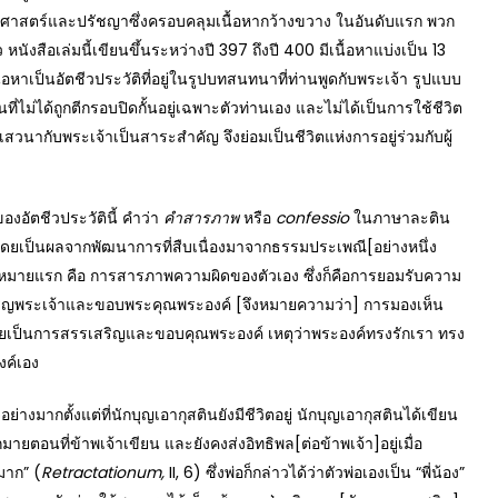
ศาสตร์และปรัชญาซึ่งครอบคลุมเนื้อหากว้างขวาง ในอันดับแรก พวก
 หนังสือเล่มนี้เขียนขึ้นระหว่างปี 397 ถึงปี 400 มีเนื้อหาแบ่งเป็น 13
นื้อหาเป็นอัตชีวประวัติที่อยู่ในรูปบทสนทนาที่ท่านพูดกับพระเจ้า รูปแบบ
ที่ไม่ได้ถูกตีกรอบปิดกั้นอยู่เฉพาะตัวท่านเอง และไม่ได้เป็นการใช้ชีวิต
ารเสวนากับพระเจ้าเป็นสาระสำคัญ จึงย่อมเป็นชีวิตแห่งการอยู่ร่วมกับผู้
ัตชีวประวัตินี้ คำว่า
คำสารภาพ
หรือ
confessio
ในภาษาละติน
ดยเป็นผลจากพัฒนาการที่สืบเนื่องมาจากธรรมประเพณี[อย่างหนึ่ง
ามหมายแรก คือ การสารภาพความผิดของตัวเอง ซึ่งก็คือการยอมรับความ
สริญพระเจ้าและขอบพระคุณพระองค์ [จึงหมายความว่า] การมองเห็น
เป็นการสรรเสริญและขอบคุณพระองค์ เหตุว่าพระองค์ทรงรักเรา ทรง
งค์เอง
างมากตั้งแต่ที่นักบุญเอากุสตินยังมีชีวิตอยู่ นักบุญเอากุสตินได้เขียน
ากมายตอนที่ข้าพเจ้าเขียน และยังคงส่งอิทธิพล[ต่อข้าพเจ้า]อยู่เมื่อ
มาก” (
Retractationum,
II, 6) ซึ่งพ่อก็กล่าวได้ว่าตัวพ่อเองเป็น “พี่น้อง”