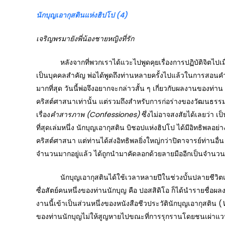
นักบุญเอากุสตินแห่งฮิปโป
(4)
เจริญพรมายังพี่น้องชายหญิงที่รัก
หลังจากที่พวกเราได้แวะไปพูดคุยเรื่องการปฏิบัติจิตไปเมื่อสั
เป็นบุคคลสำคัญ พ่อได้พูดถึงท่านหลายครั้งไปแล้วในการสอนค
มากที่สุด วันนี้พ่อจึงอยากจะกล่าวสั้น ๆ เกี่ยวกับผลงานของท่า
คริสต์ศาสนาเท่านั้น แต่รวมถึงสำหรับการก่อร่างของวัฒนธรรมตะว
เรื่อง
คำสารภาพ
(Confessiones)
ซึ่งไม่อาจสงสัยได้เลยว่า 
ที่สุดเล่มหนึ่ง นักบุญเอากุสติน บิชอปแห่งฮิปโป ได้มีอิทธ
คริสต์ศาสนา แต่ท่านได้ส่งอิทธิพลยิ่งใหญ่กว่าปิตาจารย์ท่านอื่น
จำนวนมากอยู่แล้ว ได้ถูกนำมาคัดลอกด้วยลายมืออีกเป็นจำน
นักบุญเอากุสตินได้ใช้เวลาหลายปีในช่วงบั้นปลายชีวิตเพื่
ซื่อสัตย์คนหนึ่งของท่านนักบุญ คือ ปอสสิดิโอ ก็ได้นำรายชื่อผ
งานนี้เข้าเป็นส่วนหนึ่งของหนังสือชีวประวัตินักบุญเอากุสติน (
ของท่านนักบุญไม่ให้สูญหายไปขณะที่การรุกรานโดยชนเผ่าแวนด