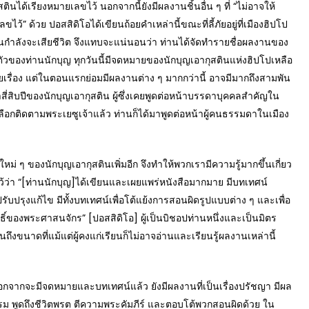
ินได้เรียงหมายเลขไว้ นอกจากนี้ยังมีผลงานชิ้นอื่น ๆ ที่ “ไม่อาจให้
ว้” ด้วย ปอสสิดิโอได้เขียนถ้อยคำเหล่านี้ขณะที่ลี้ภัยอยู่ที่เมืองฮิปโป
่านกำลังจะเสียชีวิต จึงแทบจะแน่นอนว่า ท่านได้จัดทำรายชื่อผลงานของ
ตัวของท่านนักบุญ ทุกวันนี้มีจดหมายของนักบุญเอากุสตินแห่งฮิปโปเหลือ
้อยเรื่อง แต่ในตอนแรกย่อมมีผลงานต่าง ๆ มากกว่านี้ อาจมีมากถึงสามพัน
าสี่สิบปีของนักบุญเอากุสติน ผู้ซึ่งเคยพูดต่อหน้าบรรดาบุคคลสำคัญใน
ือกติดตามพระเยซูเจ้าแล้ว ท่านก็ได้มาพูดต่อหน้าผู้คนธรรมดาในเมือง
องนักบุญเอากุสตินเพิ่มอีก จึงทำให้พวกเรามีความรู้มากขึ้นเกี่ยว
นไว้ว่า “[ท่านนักบุญ]ได้เขียนและเผยแพร่หนังสือมากมาย มีบทเทศน์
ปรุงแก้ไข มีทั้งบทเทศน์เพื่อโต้แย้งการสอนผิดรูปแบบต่าง ๆ และเพื่อ
ทธิ์ของพระศาสนจักร” [ปอสสิดิโอ] ผู้เป็นบิชอปท่านหนึ่งและเป็นมิตร
ึงขนาดที่แม้แต่ผู้คงแก่เรียนก็ไม่อาจอ่านและเรียนรู้ผลงานเหล่านี้
ากจะมีจดหมายและบทเทศน์แล้ว ยังมีผลงานที่เป็นเรื่องปรัชญา มีผล
รม พูดถึงชีวิตพรต ตีความพระคัมภีร์ และตอบโต้พวกสอนผิดด้วย ใน