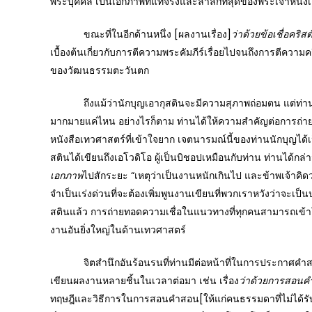
พระบุคคล เป็นเอกภาพที่แท้จริงและล้ำลึกที่สุดของพระเจ้าหนึ่งเ
ขณะที่ในอีกด้านหนึ่ง [ผลงานเรื่อง]
ว่าด้วยข้อเชื่อคริ
เบื้องต้นเกี่ยวกับการตีความพระคัมภีร์เรื่อยไปจนถึงการตีความค
ของวัฒนธรรมตะวันตก
ถึงแม้ว่านักบุญเอากุสตินจะมีความสุภาพถ่อมตน แต่ท่านก็
มากมายแค่ไหน อย่างไรก็ตาม ท่านได้ให้ความสำคัญต่อการถ่
หนังสือเทวศาสตร์ที่เข้าใจยาก เจตนารมณ์นี้ของท่านนักบุญได้เป
สตินได้เขียนถึงเอโวดิโอ ผู้เป็นบิชอปเหมือนกับท่าน ท่านได้กล
เอกภาพ
ไปสักระยะ “เหตุว่าเป็นงานหนักเกินไป และข้าพเจ้าคิดว่าค
จำเป็นเร่งด่วนที่จะต้องเพิ่มพูนงานเขียนที่พวกเราหวังว่าจะเ
สตินแล้ว การถ่ายทอดความเชื่อในแนวทางที่ทุกคนสามารถเข้าใ
งานอันยิ่งใหญ่ในด้านเทวศาสตร์
จิตสำนึกอันร้อนรนที่ท่านมีต่อหน้าที่ในการประกาศคำสอน
เขียนผลงานหลายชิ้นในเวลาต่อมา เช่น เรื่อง
ว่าด้วยการสอนคำสอ
ทฤษฎีและวิธีการในการสอนคำสอน[ให้แก่คนธรรมดาที่ไม่ได้รับ