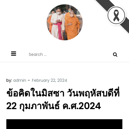
Skip
to
content
ข้อคิดบทเทศน์ประจำวัน โดย มงซินญอร์
ขอขอบคุณท่านที่เข้ามารับฟังพระวจนะพระเจ้า ขอพระเจ้า
Search
วิษณุ ธัญญอนันต์
ประทานพระพรแก่พวกท่านท้งหลายเทอญ
for:
by:
admin
ข้อคิดในมิสซา วันพฤหัสบดีที่
22 กุมภาพันธ์ ค.ศ.2024