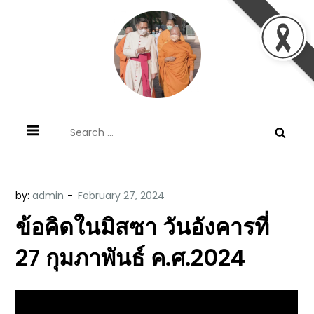
Skip
to
content
ข้อคิดบทเทศน์ประจำวัน โดย มงซินญอร์
ขอขอบคุณท่านที่เข้ามารับฟังพระวจนะพระเจ้า ขอพระเจ้า
Search
วิษณุ ธัญญอนันต์
ประทานพระพรแก่พวกท่านท้งหลายเทอญ
for:
by:
admin
ข้อคิดในมิสซา วันอังคารที่
27 กุมภาพันธ์ ค.ศ.2024