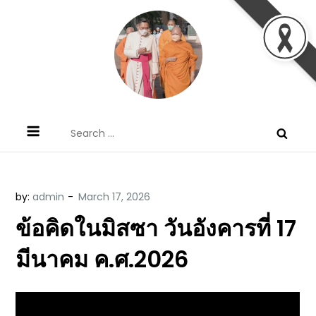
Skip
to
content
ข้อคิดบทเทศน์ประจำวัน โดย มงซินญอร์
ขอขอบคุณท่านที่เข้ามารับฟังพระวจนะพระเจ้า ขอพระเจ้า
Search
วิษณุ ธัญญอนันต์
ประทานพระพรแก่พวกท่านท้งหลายเทอญ
for:
by:
admin
ข้อคิดในมิสซา วันอังคารที่ 17
มีนาคม ค.ศ.2026