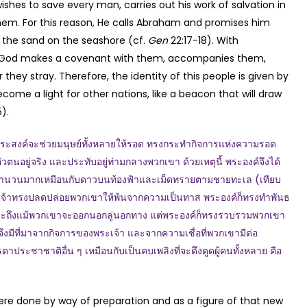
hes to save every man, carries out his work of salvation in
hem. For this reason, He calls Abraham and promises him
 the sand on the seashore (cf.
Gen
22:17-18). With
y, God makes a covenant with them, accompanies them,
ey stray. Therefore, the identity of this people is given by
ecome a light for other nations, like a beacon that will draw
5).
งค์จะช่วยมนุษย์ทั้งหลายให้รอด ทรงกระทำกิจการแห่งความรอด
วตนอยู่จริง และประทับอยู่ท่ามกลางพวกเขา ด้วยเหตุนี้ พระองค์จึงได้
ีจำนวนมากเหมือนกับดาวบนท้องฟ้าและเม็ดทรายตามชายทะเล (เทียบ
ระเจ้าทรงปลดปล่อยพวกเขาให้พ้นจากความเป็นทาส พระองค์ก็ทรงทำพันธ
ละถึงแม้พวกเขาจะออกนอกลู่นอกทาง แต่พระองค์ก็ทรงรวบรวมพวกเขา
จึงมีที่มาจากกิจการของพระเจ้า และจากความเชื่อที่พวกเขามีต่อ
ประชาชาติอื่น ๆ เหมือนกับเป็นคบเพลิงที่จะดึงดูดผู้คนทั้งหลาย คือ
were done by way of preparation and as a figure of that new