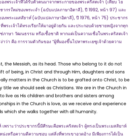
ของพระเจ้าที่ได้รับตัวตนมาจากพระกายของพระคริสตเจ้า (เทียบ โย
ชากรใหม่ของพระเจ้า
(ฉบับแปลภาษาอิตาลี), ปี 1992, หน้า 97) และ
องพระเมสสิยาห์
(ฉบับแปลภาษาอิตาลี), ปี 1976, หน้า 75) ประชากร
ที่พระเจ้าได้ทรงเรียกให้มาอยู่ด้วยกัน และประกอบด้วยชายหญิงจากทุก
ม่ใช่ภาษา วัฒนธรรม หรือเชื้อชาติ หากแต่เป็นความเชื่อในพระคริสตเจ้า
ง่าว่า คือ การรวมตัวกันของ “ผู้ที่มองขึ้นไปหาพระเยซูเจ้าด้วยความ
st, the Messiah, as its head. Those who belong to it do not
gift of being, in Christ and through Him, daughters and sons
ally matters in the Church is to be grafted onto Christ, to be
y title we should seek as Christians. We are in the Church in
to live as His children and brothers and sisters among
onships in the Church is love, as we receive and experience
ds which she walks together with all humanity.
ว่าประชากรนี้มีศีรษะคือพระคริสตเจ้า ผู้ทรงเป็นพระเมสสิยาห์
หน่งหรือความดีความชอบ แต่สิ่งที่พวกเขาอวดอ้าง มีเพียงการได้เป็น