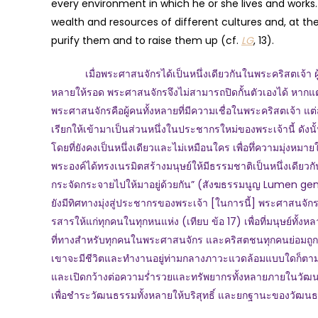
every environment in which he or she lives and works.
wealth and resources of different cultures and, at t
purify them and to raise them up (cf.
LG
, 13).
เมื่อพระศาสนจักรได้เป็นหนึ่งเดียวกันในพระคริสตเจ้า ผู้ทร
หลายให้รอด พระศาสนจักรจึงไม่สามารถปิดกั้นตัวเองได้ หากแต่
พระศาสนจักรคือผู้คนทั้งหลายที่มีความเชื่อในพระคริสตเจ้า แต่
เรียกให้เข้ามาเป็นส่วนหนึ่งในประชากรใหม่ของพระเจ้านี้ ดัง
โดยที่ยังคงเป็นหนึ่งเดียวและไม่เหมือนใคร เพื่อทึ่ความมุ่งห
พระองค์ได้ทรงเนรมิตสร้างมนุษย์ให้มีธรรมชาติเป็นหนึ่งเดี
กระจัดกระจายไปให้มาอยู่ด้วยกัน” (สังฆธรรมนูญ Lumen genti
ยังมีทิศทางมุ่งสู่ประชากรของพระเจ้า [ในการนี้] พระศาสนจัก
รสารให้แก่ทุกคนในทุกหนแห่ง (เทียบ ข้อ 17) เพื่อที่มนุษย์ทั้งห
ที่ทางสำหรับทุกคนในพระศาสนจักร และคริสตชนทุกคนย่อมถูก
เขาจะมีชีวิตและทำงานอยู่ท่ามกลางภาวะแวดล้อมแบบใดก็ตาม 
และเปิดกว้างต่อความร่ำรวยและทรัพยากรทั้งหลายภายในวัฒ
เพื่อชำระวัฒนธรรมทั้งหลายให้บริสุทธิ์ และยกฐานะของวัฒนธรรมเห