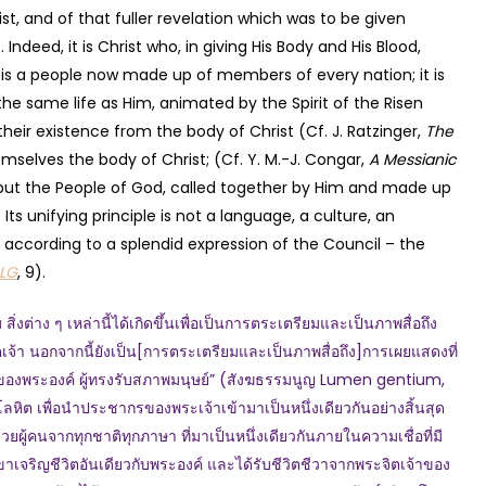
st, and of that fuller revelation which was to be given
). Indeed, it is Christ who, in giving His Body and His Blood,
It is a people now made up of members of every nation; it is
 the same life as Him, animated by the Spirit of the Risen
heir existence from the body of Christ (Cf. J. Ratzinger,
The
emselves the body of Christ; (Cf. Y. M.-J. Congar,
A Messianic
r, but the People of God, called together by Him and made up
s unifying principle is not a language, a culture, an
 – according to a splendid expression of the Council – the
LG
, 9).
่าง ๆ เหล่านี้ได้เกิดขึ้นเพื่อเป็นการตระเตรียมและเป็นภาพสื่อถึง
เจ้า นอกจากนี้ยังเป็น[การตระเตรียมและเป็นภาพสื่อถึง]การเผยแสดงที่
ตถ์ของพระองค์ ผู้ทรงรับสภาพมนุษย์” (สังฆธรรมนูญ Lumen gentium,
หิต เพื่อนำประชากรของพระเจ้าเข้ามาเป็นหนึ่งเดียวกันอย่างสิ้นสุด
ู้คนจากทุกชาติทุกภาษา ที่มาเป็นหนึ่งเดียวกันภายในความเชื่อที่มี
ขาเจริญชีวิตอันเดียวกับพระองค์ และได้รับชีวิตชีวาจากพระจิตเจ้าของ