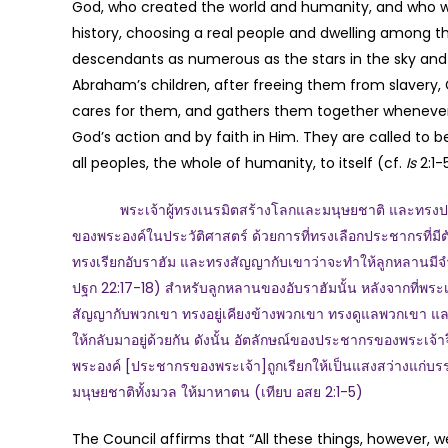
God, who created the world and humanity, and who wis
history, choosing a real people and dwelling among t
descendants as numerous as the stars in the sky and
Abraham’s children, after freeing them from slaver
cares for them, and gathers them together whenever th
God’s action and by faith in Him. They are called to b
all peoples, the whole of humanity, to itself (cf.
Is
2:1-
พระเจ้าผู้ทรงเนรมิตสร้างโลกและมนุษยชาติ และทรงประส
ของพระองค์ในประวัติศาสตร์ ด้วยการที่ทรงเลือกประชากรที่มีตั
ทรงเรียกอับราฮัม และทรงสัญญากับเขาว่าจะทำให้ลูกหลานม
ปฐก 22:17-18) สำหรับลูกหลานของอับราฮัมนั้น หลังจากที่พ
สัญญากับพวกเขา ทรงอยู่เคียงข้างพวกเขา ทรงดูแลพวกเขา แ
ให้กลับมาอยู่ด้วยกัน ดังนั้น อัตลักษณ์ของประชากรของพระเจ้า
พระองค์ [ประชากรของพระเจ้า]ถูกเรียกให้เป็นแสงสว่างแก่บรรดา
มนุษยชาติทั้งมวล ให้มาหาตน (เทียบ อสย 2:1-5)
The Council affirms that “All these things, however, 