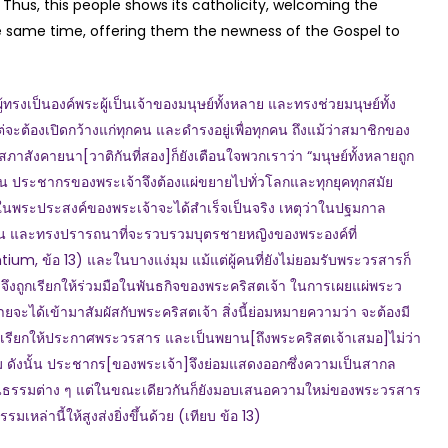
 Thus, this people shows its catholicity, welcoming the
he same time, offering them the newness of the Gospel to
งเป็นองค์พระผู้เป็นเจ้าของมนุษย์ทั้งหลาย และทรงช่วยมนุษย์ทั้ง
จะต้องเปิดกว้างแก่ทุกคน และดำรงอยู่เพื่อทุกคน ถึงแม้ว่าสมาชิกของ
สภาสังคายนา[วาติกันที่สอง]ก็ยังเตือนใจพวกเราว่า “มนุษย์ทั้งหลายถูก
นั้น ประชากรของพระเจ้าจึงต้องแผ่ขยายไปทั่วโลกและทุกยุคทุกสมัย
มายในพระประสงค์ของพระเจ้าจะได้สำเร็จเป็นจริง เหตุว่าในปฐมกาล
ยวกัน และทรงปรารถนาที่จะรวบรวมบุตรชายหญิงของพระองค์ที่
um, ข้อ 13) และในบางแง่มุม แม้แต่ผู้คนที่ยังไม่ยอมรับพระวรสารก็
รจึงถูกเรียกให้ร่วมมือในพันธกิจของพระคริสตเจ้า ในการเผยแผ่พระว
ลายจะได้เข้ามาสัมผัสกับพระคริสตเจ้า สิ่งนี้ย่อมหมายความว่า จะต้องมี
เรียกให้ประกาศพระวรสาร และเป็นพยาน[ถึงพระคริสตเจ้าเสมอ]ไม่ว่า
ดังนั้น ประชากร[ของพระเจ้า]จึงย่อมแสดงออกซึ่งความเป็นสากล
นธรรมต่าง ๆ แต่ในขณะเดียวกันก็ยังมอบเสนอความใหม่ของพระวรสาร
ล่านี้ให้สูงส่งยิ่งขึ้นด้วย (เทียบ ข้อ 13)