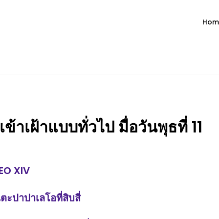
Hom
ำวัน โดย มงซินญอร์ วิษณุ ธัญญอน
วจนะพระเจ้า ขอพระเจ้าประทานพระพรแก่พวกท่านท้งหลายเทอญ
ฝ้าแบบทั่วไป มื่อวันพุธที่ 11
EO XIV
ตะปาปาเลโอที่สิบสี่