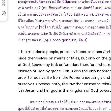
พระผู้ทรงกลับคืนพระชนม์ชีพ นี่คือพระศาสนจักร คือประชากร
เซฟ รัตซิงเงอร์ (สมเด็จพระสันตะปาปาเบเนดิกต์ที่สิบหก),
ประ
เป็นพระกายของพระคริสตเจ้า (เทียบ อีฟส์ คองการ์,
ประชากรข
นี้ไม่เหมือนกับประชากรอื่น ๆ หากแต่เป็นประชากรของพระเจ้า 
ชาติ[ทุกภาษา]ทั่วโลก สิ่งที่เป็นหลักนำพวกเขามาอยู่ร่วมกันไ
ดังนั้น พระศาสนจักรจึงเป็นดังที่สภาสังคายนาได้กล่าวไว้อย่างส
เชื่อ” (สังฆธรรมนูญ Lumen gentium, ข้อ 9)
It is a messianic people, precisely because it has Chri
pride themselves on merits or titles, but only on the 
of God. Above any task or function, therefore, what re
children of God by grace. This is also the only honorar
order to receive life from the Father unceasingly and 
ourselves. Consequently, the law that animates relati
it in Jesus; and her goal is the Kingdom of God, towar
ประชากร[ของพระเจ้า]เป็นประชากรของพระเมสสิยาห์ เพราะ
ผู้คนที่เป็นส่วนหนึ่งในประชากรของพระเจ้าย่อมไม่อวดอ้างตำแ