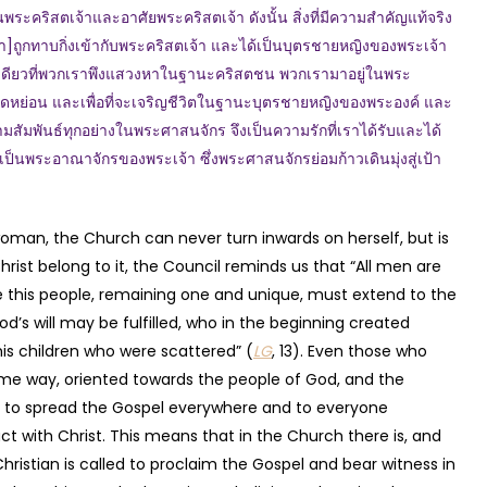
ระคริสตเจ้าและอาศัยพระคริสตเจ้า ดังนั้น สิ่งที่มีความสำคัญแท้จริง
รา]ถูกทาบกิ่งเข้ากับพระคริสตเจ้า และได้เป็นบุตรชายหญิงของพระเจ้า
ึ่งเดียวที่พวกเราพึงแสวงหาในฐานะคริสตชน พวกเรามาอยู่ในพระ
่หยุดหย่อน และเพื่อที่จะเจริญชีวิตในฐานะบุตรชายหญิงของพระองค์ และ
ามสัมพันธ์ทุกอย่างในพระศาสนจักร จึงเป็นความรักที่เราได้รับและได้
ป็นพระอาณาจักรของพระเจ้า ซึ่งพระศาสนจักรย่อมก้าวเดินมุ่งสู่เป้า
woman, the Church can never turn inwards on herself, but is
hrist belong to it, the Council reminds us that “All men are
e this people, remaining one and unique, must extend to the
od’s will may be fulfilled, who in the beginning created
s children who were scattered” (
LG
, 13). Even those who
ome way, oriented towards the people of God, and the
pon to spread the Gospel everywhere and to everyone
t with Christ. This means that in the Church there is, and
hristian is called to proclaim the Gospel and bear witness in