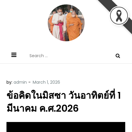
Skip
to
content
ข้อคิดบทเทศน์ประจำวัน โดย มงซินญอร์
ขอขอบคุณท่านที่เข้ามารับฟังพระวจนะพระเจ้า ขอพระเจ้า
Search
วิษณุ ธัญญอนันต์
ประทานพระพรแก่พวกท่านท้งหลายเทอญ
for:
by:
admin
ข้อคิดในมิสซา วันอาทิตย์ที่ 1
มีนาคม ค.ศ.2026