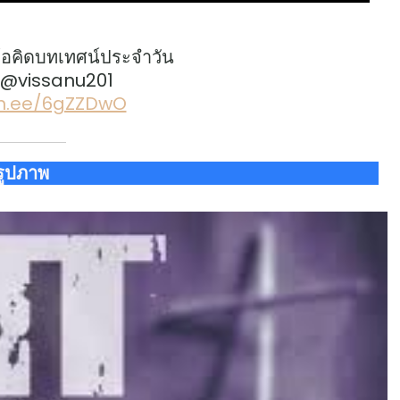
้อคิดบทเทศน์ประจำวัน
: @vissanu201
lin.ee/6gZZDwO
รูปภาพ