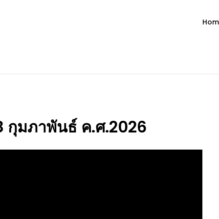
Hom
ำวัน โดย มงซินญอร์ วิษณุ ธัญญอน
วจนะพระเจ้า ขอพระเจ้าประทานพระพรแก่พวกท่านท้งหลายเทอญ
28 กุมภาพันธ์ ค.ศ.2026