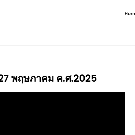
Hom
ำวัน โดย มงซินญอร์ วิษณุ ธัญญอน
วจนะพระเจ้า ขอพระเจ้าประทานพระพรแก่พวกท่านท้งหลายเทอญ
ี่ 27 พฤษภาคม ค.ศ.2025