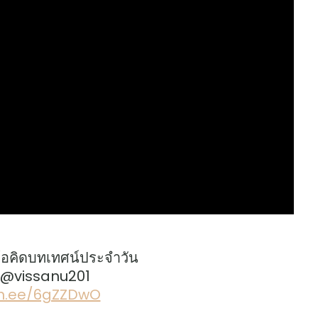
้อคิดบทเทศน์ประจำวัน
: @vissanu201
lin.ee/6gZZDwO