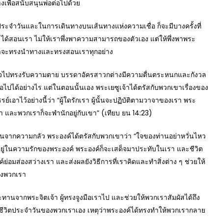
างเพื่อสนับสนุนพ่อต่อไปด้วย
ำวันและในการเดินทางบนเส้นทางแห่งความเชื่อ ก็จะมีบางครั้งที่
9) ได้สอนเรา ไม่ให้เราพึ่งพาความสามารถของตัวเอง แต่ให้พึ่งพาพระ
เจ้าจะทรงนำทางและทรงสอนเราทุกอย่าง
ไปทรงรับความตาย บรรดาอัครสาวกต่างมีความตื่นตระหนกและกังวล
อไปได้อย่างไร แต่ในตอนนั้นเอง พระเยซูเจ้าได้ตรัสกับพวกเขาเรื่องของ
อาไว้อย่างนี้ว่า “ผู้ใดรักเรา ผู้นั้นจะปฏิบัติตามวาจาของเรา พระ
และพวกเราก็จะพำนักอยู่กับเขา” (เทียบ ยน 14:23)
จากความกลัว พระองค์ได้ตรัสกับพวกเขาว่า “ใจของท่านอย่าหวั่นไหว
อยู่ในความรักของพระองค์ พระองค์ก็จะเสด็จมาประทับในเรา และชีวิต
มส่องสว่างเรา และส่งผลยังวิธีการที่เราคิดและทำสิ่งต่าง ๆ ช่วยให้
องพวกเรา
านจากพระจิตเจ้า ผู้ทรงจูงมือเราไป และช่วยให้พวกเราสัมผัสได้ถึง
ีวิตประจำวันของพวกเราเอง เหตุว่าพระองค์ได้ทรงทำให้พวกเรากลาย