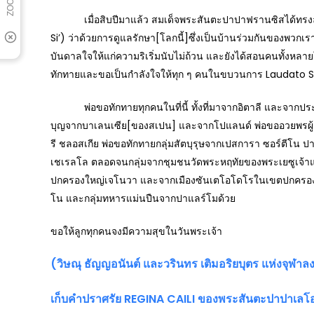
เมื่อสิบปีมาแล้ว สมเด็จพระสันตะปาปาฟรานซิสได้ทรงลงน
Si’) ว่าด้วยการดูแลรักษา[โลกนี้]ซึ่งเป็นบ้านร่วมกันของพ
บันดาลใจให้แก่ความริเริ่มนับไม่ถ้วน และยังได้สอนคนทั้งห
ทักทายและขอเป็นกำลังใจให้ทุก ๆ คนในขบวนการ Laudato Si’ ต
พ่อขอทักทายทุกคนในที่นี้ ทั้งที่มาจากอิตาลี และจากประเทศ
บุญจากบาเลนเซีย[ของสเปน] และจากโปแลนด์ พ่อขออวยพรผู้คน
รี ชลอสเกีย พ่อขอทักทายกลุ่มสัตบุรุษจากเปสการา ซอร์ตีโน
เชเรลโล ตลอดจนกลุ่มจากชุมชนวัดพระหฤทัยของพระเยซูเจ้าแล
ปกครองใหญ่เจโนวา และจากเมืองซันเตโอโดโรในเขตปกครองเต็
โน และกลุ่มทหารแม่นปืนจากปาแลร์โมด้วย
ขอให้ลูกทุกคนจงมีความสุขในวันพระเจ้า
(วิษณุ ธัญญอนันต์ และวรินทร เติมอริยบุตร แห่งจุฬา
เก็บคำปราศรัย
REGINA CAILI ของพระสันตะปาปาเลโอม