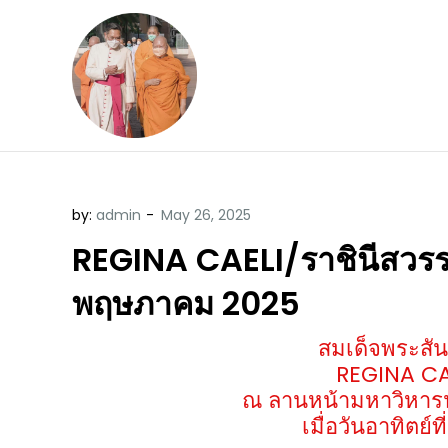
Skip
to
content
ข้อคิดบทเทศน์ประจ
ขอขอบคุณท่านที่เข้ามารับฟังพระ
by:
admin
REGINA CAELI/ราชินีสวรรค์ 
พฤษภาคม 2025
สมเด็จพระสันต
REGINA CAE
ณ ลานหน้ามหาวิหารน
เมื่อวันอาทิตย