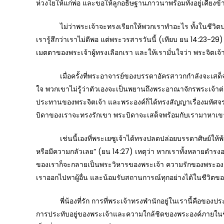
ห่วงใยให้แก่พ่อ และขอให้ลูกอธิษฐานภาวนาพร้อมทั้งอยู่เคียงข้
ไม่ว่าพระเจ้าจะทรงเรียกให้พวกเราทำอะไร ทั้งในชีวิตประจ
เรารู้สึกว่าเราไม่ดีพอ แต่พระวรสารวันนี้ (เทียบ ยน 14:23-2
เมตตาของพระเจ้าผู้ทรงเลือกเรา และให้เรามั่นใจว่า พระจิต
เมื่อครั้งที่พระอาจารย์ของบรรดาอัครสาวกกำลังจะเสด็จ
ใจ พวกเขาไม่รู้ว่าตัวเองจะเป็นพยานถึงพระอาณาจักรพระเจ้าต่
ประทานของพระจิตเจ้า และพระองค์ก็ได้ทรงสัญญาเรื่องมหัศจรรย์เ
บิดาของเราจะทรงรักเขา พระบิดาจะเสด็จพร้อมกับเรามาหาเขา 
เช่นนี้เองที่พระเยซูเจ้าได้ทรงปลดปล่อยบรรดาศิษย์ให้พ้น
หรือมีความกลัวเลย” (ยน 14:27) เหตุว่า หากเราทั้งหลายดำรง
ของเราก็จะกลายเป็นพระวิหารของพระเจ้า ความรักของพระองค์ย่อ
เราออกไปหาผู้อื่น และน้อมรับสถานการณ์ทุกอย่างได้ในชีวิตข
พี่น้องที่รัก การที่พระเจ้าทรงพำนักอยู่ในเรานี้คือของประท
การประทับอยู่ของพระเจ้าและความใกล้ชิดของพระองค์ภายในช