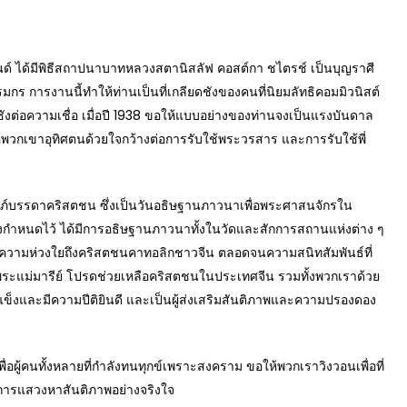
ด์ ได้มีพิธีสถาปนาบาทหลวงสตานิสลัฟ คอสต์กา ชไตรช์ เป็นบุญราศี
 การงานนี้ทำให้ท่านเป็นที่เกลียดชังของคนที่นิยมลัทธิคอมมิวนิสต์
ดชังต่อความเชื่อ เมื่อปี 1938 ขอให้แบบอย่างของท่านจงเป็นแรงบันดาล
วกเขาอุทิศตนด้วยใจกว้างต่อการรับใช้พระวรสาร และการรับใช้พี่
มภ์บรรดาคริสตชน ซึ่งเป็นวันอธิษฐานภาวนาเพื่อพระศาสนจักรใน
รงกำหนดไว้ ได้มีการอธิษฐานภาวนาทั้งในวัดและสักการสถานแห่งต่าง ๆ
ะความห่วงใยถึงคริสตชนคาทอลิกชาวจีน ตลอดจนความสนิทสัมพันธ์ที่
ระแม่มารีย์ โปรดช่วยเหลือคริสตชนในประเทศจีน รวมทั้งพวกเราด้วย
็งและมีความปีติยินดี และเป็นผู้ส่งเสริมสันติภาพและความปรองดอง
้คนทั้งหลายที่กำลังทนทุกข์เพราะสงคราม ขอให้พวกเราวิงวอนเพื่อที่
การแสวงหาสันติภาพอย่างจริงใจ