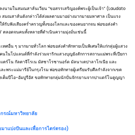
ามในสมณสาส์นเวียน “ขอสรรเสริญองค์พระผู้เป็นเจ้า” (Laudato
วกเรา สมณสาส์นดังกล่าวได้ส่งผลตามมาอย่างมากมายมหาศาล เป็นแรง
ลายให้รับฟังเสียงคร่ำครวญทั้งของโลกและของคนยากจน พ่อขอส่งคำ
ลอดจนคนทั้งหลายที่ดำเนินความมุ่งมั่นเช่นนี้
อื่น ๆ มากมายทั่วโลก พ่อขอส่งคำทักทายเป็นพิเศษให้แก่กลุ่มผู้แสวง
ในโปแลนด์ที่กำลังร่วมจาริกแสวงบุญยังสักการสถานแม่พระที่เปียกา
 ปาแตร์โน กัลตาจีโรเน มัสซาโรซานอร์ด มัลนาเตปาลาโกเนีย และ
ะพระแม่มารีย์ในกรุงโรม พ่อขอทักทายผู้เตรียมรับศีลกำลังจากเขต
มปีโอ-อัมปูรีอัส ขอทักทายกลุ่มนักปั่นจักรยานจากปาแดร์โนดูญญา
ลงกรณ์มหาวิทยาลัย
าแบ่งปันและเพื่อการไตร่ตรอง)