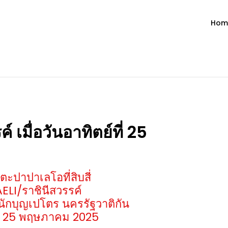
Hom
ำวัน โดย มงซินญอร์ วิษณุ ธัญญอน
วจนะพระเจ้า ขอพระเจ้าประทานพระพรแก่พวกท่านท้งหลายเทอญ
เมื่อวันอาทิตย์ที่ 25
ะปาปาเลโอที่สิบสี่
LI/ราชินีสวรรค์
ักบุญเปโตร นครรัฐวาติกัน
์ที่ 25 พฤษภาคม 2025