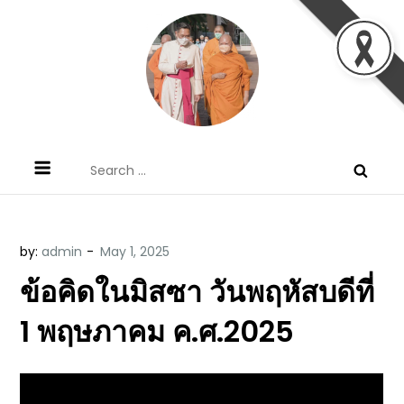
Skip
to
content
ข้อคิดบทเทศน์ประจำวัน โดย มงซินญอร์
ขอขอบคุณท่านที่เข้ามารับฟังพระวจนะพระเจ้า ขอพระเจ้า
Search
วิษณุ ธัญญอนันต์
ประทานพระพรแก่พวกท่านท้งหลายเทอญ
for:
by:
admin
ข้อคิดในมิสซา วันพฤหัสบดีที่
1 พฤษภาคม ค.ศ.2025