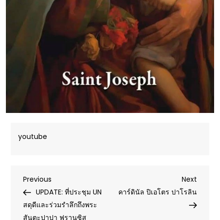
youtube
Post
Previous
Next
Previous
Next
Post
Post
UPDATE: ที่ประชุม UN
คาร์ดินัล ปิเอโตร ปาโรลิน
navigation
สดุดีและร่วมรำลึกถึงพระ
สันตะปาปา ฟรานซิส