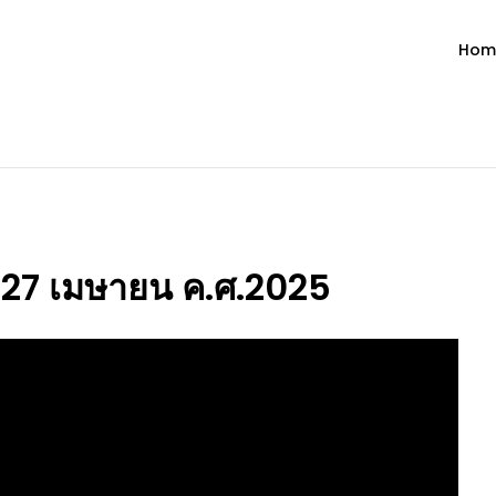
Hom
ำวัน โดย มงซินญอร์ วิษณุ ธัญญอน
วจนะพระเจ้า ขอพระเจ้าประทานพระพรแก่พวกท่านท้งหลายเทอญ
ี่ 27 เมษายน ค.ศ.2025