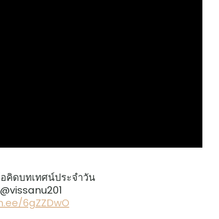
้อคิดบทเทศน์ประจำวัน
: @vissanu201
lin.ee/6gZZDwO