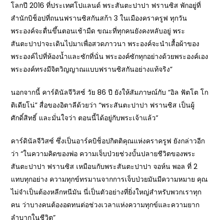
โลกปี 2016 ที่ประเทศโปแลนด์ พระสันตะปาปา ฟรานซิส พักอยู่ที่
สำนักบิช็อปที่ถนนฟรานซิสกันสก้า 3 ในเมืองคราครูฟ ทุกวัน
พระองค์จะตื่นขึ้นตอนเช้ามืด ขณะที่ทุกคนยังคงหลับอยู่ พระ
สันตะปาปาจะเดินไปมาเพื่อสวดภาวนา พระองค์จะนำเสื้อผ้าของ
พระองค์ไปที่ห้องน้ำและซักที่นั่น พระองค์ซักทุกอย่างด้วยพระองค์เอง
พระองค์ทรงมีจิตวิญญาณแบบฟรานซิสกันอย่างแท้จริง”
นอกจากนี้ คาร์ดินัลจีวิสซ์ วัย 86 ปี ยังให้สัมภาษณ์กับ “อิล ฟัตโต โก
ติเดียโน่” สื่อของอิตาลีด้วยว่า “พระสันตะปาปา ฟรานซิส เป็นผู้
ศักดิ์สิทธิ์ และมั่นใจว่า ตอนนี้ได้อยู่กับพระเจ้าแล้ว”
คาร์ดินัลจีวิสซ์ ซึ่งเป็นอาร์คบิช็อปกิตติคุณแห่งคราครูฟ ยังกล่าวอีก
ว่า “ในความคิดของพ่อ ความเจ็บป่วยช่วงบั้นปลายชีวิตของพระ
สันตะปาปา ฟรานซิส เหมือนกับพระสันตะปาปา จอห์น พอล ที่ 2
แทบทุกอย่าง ความทุกข์ทรมานจากการเจ็บป่วยมันมีความหมาย คุณ
ไม่จำเป็นต้องหลีกหนีมัน นี่เป็นตัวอย่างที่ยิ่งใหญ่สำหรับพวกเราทุก
คน ว่าบางคนต้องอดทนต่อช่วงเวลาแห่งความทุกข์และความยาก
ลำบากในชีวิต”