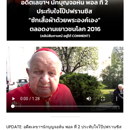
UPDATE: อดีตเลขาฯนักบุญจอห์น พอล ที่ 2 ประทับใจโป๊ปฟรานซิส