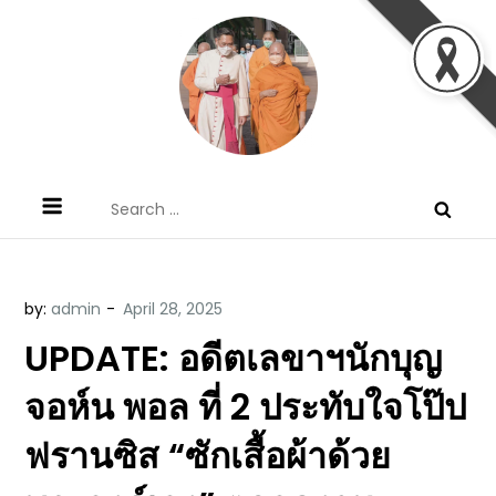
Skip
to
content
ข้อคิดบทเทศน์ประจำวัน โดย มงซินญอร์
ขอขอบคุณท่านที่เข้ามารับฟังพระวจนะพระเจ้า ขอพระเจ้า
Search
วิษณุ ธัญญอนันต์
ประทานพระพรแก่พวกท่านท้งหลายเทอญ
for:
by:
admin
UPDATE: อดีตเลขาฯนักบุญ
จอห์น พอล ที่ 2 ประทับใจโป๊ป
ฟรานซิส “ซักเสื้อผ้าด้วย