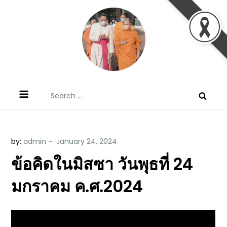
Skip
to
content
ข้อคิดบทเทศน์ประจำวัน โดย มงซินญอร์
ขอขอบคุณท่านที่เข้ามารับฟังพระวจนะพระเจ้า ขอพระเจ้า
Search
วิษณุ ธัญญอนันต์
ประทานพระพรแก่พวกท่านท้งหลายเทอญ
for:
by:
admin
ข้อคิดในมิสซา วันพุธที่ 24
มกราคม ค.ศ.2024