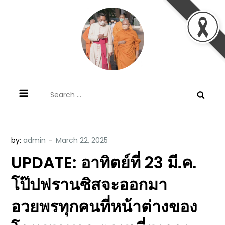
Skip
to
content
ข้อคิดบทเทศน์ประจำวัน โดย มงซินญอร์
ขอขอบคุณท่านที่เข้ามารับฟังพระวจนะพระเจ้า ขอพระเจ้า
Search
วิษณุ ธัญญอนันต์
ประทานพระพรแก่พวกท่านท้งหลายเทอญ
for:
by:
admin
UPDATE: อาทิตย์ที่ 23 มี.ค.
โป๊ปฟรานซิสจะออกมา
อวยพรทุกคนที่หน้าต่างของ