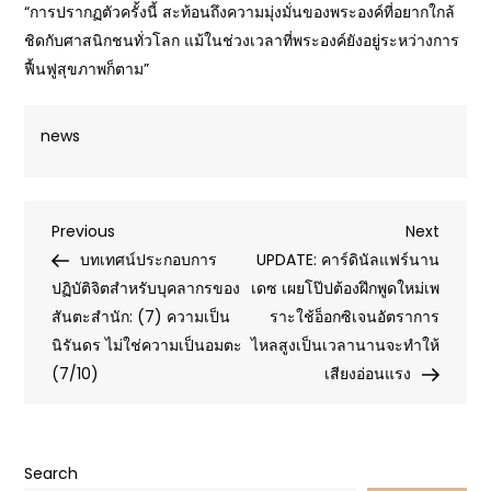
“การปรากฏตัวครั้งนี้ สะท้อนถึงความมุ่งมั่นของพระองค์ที่อยากใกล้
ชิดกับศาสนิกชนทั่วโลก แม้ในช่วงเวลาที่พระองค์ยังอยู่ระหว่างการ
ฟื้นฟูสุขภาพก็ตาม”
news
Post
Previous
Next
Previous
Next
Post
Post
บทเทศน์ประกอบการ
UPDATE: คาร์ดินัลแฟร์นาน
navigation
ปฏิบัติจิตสำหรับบุคลากรของ
เดซ เผยโป๊ปต้องฝึกพูดใหม่เพ
สันตะสำนัก: (7) ความเป็น
ราะใช้อ็อกซิเจนอัตราการ
นิรันดร ไม่ใช่ความเป็นอมตะ
ไหลสูงเป็นเวลานานจะทำให้
(7/10)
เสียงอ่อนแรง
Search