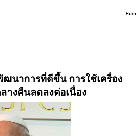
Hom
ำวัน โดย มงซินญอร์ วิษณุ ธัญญอน
วจนะพระเจ้า ขอพระเจ้าประทานพระพรแก่พวกท่านท้งหลายเทอญ
นาการที่ดีขึ้น การใช้เครื่อง
ลางคืนลดลงต่อเนื่อง