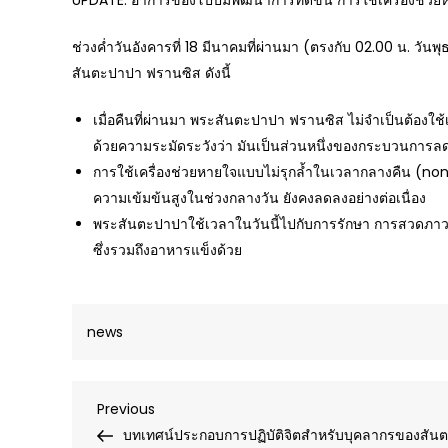
UPDATE: อาการของโป๊ปมีพัฒนาการที่ดีขึ้น การใช้เครื่องช่วย
ช่วงค่ำวันอังคารที่ 18 มีนาคมที่ผ่านมา (ตรงกับ 02.00 น. ว
สันตะปาปา ฟรานซิส ดังนี้
เมื่อคืนที่ผ่านมา พระสันตะปาปา ฟรานซิส ไม่จำเป็นต้องใช้
ด้วยความระมัดระวังว่า มันเป็นส่วนหนึ่งของกระบวนการลดกา
การใช้เครื่องช่วยหายใจแบบไม่รุกล้ำในเวลากลางคืน (no
ความเข้มข้นสูงในช่วงกลางวัน ยังคงลดลงอย่างต่อเนื่อง
พระสันตะปาปาใช้เวลาในวันนี้ไปกับการรักษา การสวดภา
ซึ่งรวมถึงอาหารแข็งด้วย
news
Post
Previous
Previous
Post
บทเทศน์ประกอบการปฏิบัติจิตสำหรับบุคลากรของสัน