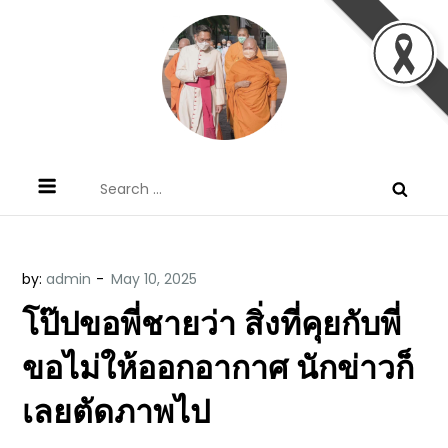
Skip
to
content
ข้อคิดบทเทศน์ประจำวัน โดย มงซินญอร์
ขอขอบคุณท่านที่เข้ามารับฟังพระวจนะพระเจ้า ขอพระเจ้า
Search
วิษณุ ธัญญอนันต์
ประทานพระพรแก่พวกท่านท้งหลายเทอญ
for:
by:
admin
โป๊ปขอพี่ชายว่า สิ่งที่คุยกับพี่
ขอไม่ให้ออกอากาศ นักข่าวก็
เลยตัดภาพไป