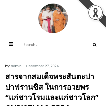
Skip
to
content
ข้อคิดบทเทศน์ประจำวัน โดย มงซินญอร์
ขอขอบคุณท่านที่เข้ามารับฟังพระวจนะพระเจ้า ขอพระเจ้า
Search
วิษณุ ธัญญอนันต์
ประทานพระพรแก่พวกท่านท้งหลายเทอญ
for:
by:
admin
สารจากสมเด็จพระสันตะปา
ปาฟรานซิส ในการอวยพร
“แก่ชาวโรมและแก่ชาวโลก”