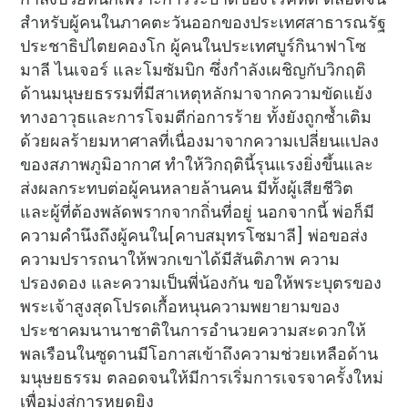
สำหรับผู้คนในภาคตะวันออกของประเทศสาธารณรัฐ
ประชาธิปไตยคองโก ผู้คนในประเทศบูร์กินาฟาโซ
มาลี ไนเจอร์ และโมซัมบิก ซึ่งกำลังเผชิญกับวิกฤติ
ด้านมนุษยธรรมที่มีสาเหตุหลักมาจากความขัดแย้ง
ทางอาวุธและการโจมตีก่อการร้าย ทั้งยังถูกซ้ำเติม
ด้วยผลร้ายมหาศาลที่เนื่องมาจากความเปลี่ยนแปลง
ของสภาพภูมิอากาศ ทำให้วิกฤตินี้รุนแรงยิ่งขึ้นและ
ส่งผลกระทบต่อผู้คนหลายล้านคน มีทั้งผู้เสียชีวิต
และผู้ที่ต้องพลัดพรากจากถิ่นที่อยู่ นอกจากนี้ พ่อก็มี
ความคำนึงถึงผู้คนใน[คาบสมุทรโซมาลี] พ่อขอส่ง
ความปรารถนาให้พวกเขาได้มีสันติภาพ ความ
ปรองดอง และความเป็นพี่น้องกัน ขอให้พระบุตรของ
พระเจ้าสูงสุดโปรดเกื้อหนุนความพยายามของ
ประชาคมนานาชาติในการอำนวยความสะดวกให้
พลเรือนในซูดานมีโอกาสเข้าถึงความช่วยเหลือด้าน
มนุษยธรรม ตลอดจนให้มีการเริ่มการเจรจาครั้งใหม่
เพื่อมุ่งสู่การหยุดยิง