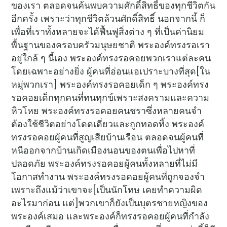
ของเรา ตลอดจนค้นพบความศักดิ์สิทธิ์ของทุกชีวิตกัน
อีกครั้ง เพราะว่าทุกชีวิตล้วนศักดิ์สิทธิ์ นอกจากนี้ ก็
เพื่อที่เราทั้งหลายจะได้ฟื้นฟูสิ่งต่าง ๆ ที่เป็นค่านิยม
พื้นฐานของครอบครัวมนุษยชาติ พระองค์ทรงรอเรา
อยู่ใกล้ ๆ นี้เอง พระองค์ทรงรอคอยพวกเราแต่ละคน
โดยเฉพาะอย่างยิ่ง ผู้คนที่อ่อนแอเปราะบางที่สุด[ใน
หมู่พวกเรา] พระองค์ทรงรอคอยเด็ก ๆ พระองค์ทรง
รอคอยเด็กทุกคนที่ทนทุกข์เพราะสงครามและความ
หิวโหย พระองค์ทรงรอคอยคนชราซึ่งหลายคนจำ
ต้องใช้ชีวิตอย่างโดดเดี่ยวและถูกทอดทิ้ง พระองค์
ทรงรอคอยผู้คนที่สูญเสียบ้านเรือน ตลอดจนผู้คนที่
หนีออกจากบ้านเกิดเมืองนอนของตนเพื่อไปหาที่
ปลอดภัย พระองค์ทรงรอคอยผู้คนทั้งหลายที่ไม่มี
โอกาสทำงาน พระองค์ทรงรอคอยผู้คนที่ถูกจองจำ
เพราะถึงแม้ว่าเขาจะ[เป็นนักโทษ เคยทำความผิด
อะไรมาก่อน แต่]พวกเขาก็ยังเป็นบุตรชายหญิงของ
พระองค์เสมอ และพระองค์ก็ทรงรอคอยผู้คนที่กำลัง