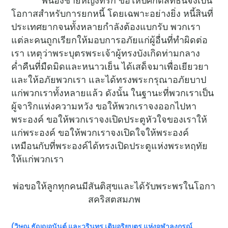
พี่น้องชายหญิงที่รัก ขอให้ปีศักดิ์สิทธิ์นี้จงเป็น
โอกาสสำหรับการยกหนี้ โดยเฉพาะอย่างยิ่ง หนี้สินที่
ประเทศยากจนทั้งหลายกำลังต้องแบกรับ พวกเรา
แต่ละคนถูกเรียกให้มอบการอภัยแก่ผู้อื่นที่ทำผิดต่อ
เรา เหตุว่าพระบุตรพระเจ้าผู้ทรงบังเกิดท่ามกลาง
ค่ำคืนที่มืดมิดและหนาวเย็น ได้เสด็จมาเพื่อเยียวยา
และให้อภัยพวกเรา และได้ทรงพระกรุณาอภัยบาป
แก่พวกเราทั้งหลายแล้ว ดังนั้น ในฐานะที่พวกเราเป็น
ผู้จาริกแห่งความหวัง ขอให้พวกเราจงออกไปหา
พระองค์ ขอให้พวกเราจงเปิดประตูหัวใจของเราให้
แก่พระองค์ ขอให้พวกเราจงเปิดใจให้พระองค์
เหมือนกับที่พระองค์ได้ทรงเปิดประตูแห่งพระหฤทัย
ให้แก่พวกเรา
พ่อขอให้ลูกทุกคนมีสันติสุขและได้รับพระพรในโอกา
สคริสตสมภพ
(วิษณุ ธัญญอนันต์ และวรินทร เติมอริยบุตร แห่งจุฬาลงกรณ์