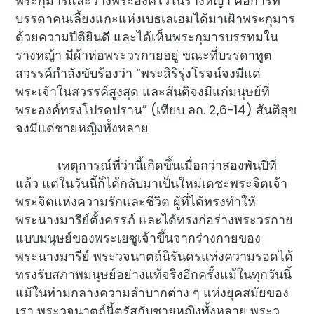
พระกุมารและวางพระองค์ไว้ในรางหญ้า คือการที่
บรรดาคนเลี้ยงแกะแห่งเบธเลเฮมได้มาเฝ้าพระกุมาร
ด้วยความปีติยินดี และได้เห็นพระกุมารบรรทมใน
รางหญ้า มีผ้าห่อพระวรกายอยู่ ขณะที่บรรดาทูต
สวรรค์กำลังขับร้องว่า “พระสิริรุ่งโรจน์จงมีแด่
พระเจ้าในสวรรค์สูงสุด และสันติจงมีแก่มนุษย์ที่
พระองค์ทรงโปรดปราน” (เทียบ ลก. 2,6-14) สันติสุข
จงมีแด่ชายหญิงทั้งหลาย
เหตุการณ์ที่ว่านี้เกิดขึ้นเมื่อกว่าสองพันปีที่
แล้ว แต่ในวันนี้ก็ได้กลับมาเป็นใหม่เดชะพระจิตเจ้า
พระจิตแห่งความรักและชีวิต ผู้ที่ได้ทรงทำให้
พระนางมารีย์ตั้งครรภ์ และได้ทรงก่อร่างพระวรกาย
แบบมนุษย์ของพระเยซูเจ้าขึ้นจากร่างกายของ
พระนางมารีย์ พระวจนาตถ์นิรันดรแห่งความรอดได้
ทรงรับสภาพมนุษย์อย่างแท้จริงอีกครั้งแม้ในทุกวันนี้
แม้ในท่ามกลางความลำบากต่าง ๆ แห่งยุคสมัยของ
เรา พระวจนาตถ์นี้ตรัสกับชายหญิงทั้งหลาย พระว