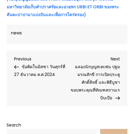
มหาวิทยาลัย
เก็บคำปราศรัยและอวยพร URBI ET ORBI ของพระ
สันตะปาปามาแบ่งปันและเพื่อการไตร่ตรอง)
news
Post
Previous
Next
Previous
Next
Post
Post
ข้อคิดในมิสซา วันศุกร์ที่
ฉลองนักบุญสเตเฟน ปฐม
navigation
27 ธันวาคม ค.ศ.2024
มรณสักขี การเปิดประตู
ศักดิ์สิทธิ์ และพิธีบูชา
ขอบพระคุณที่ทัณฑสถานเร
บิบเบีย
Search