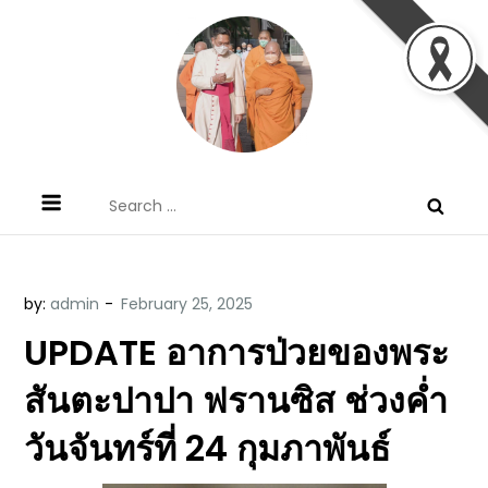
Skip
to
content
ข้อคิดบทเทศน์ประจำวัน โดย มงซินญอร์
ขอขอบคุณท่านที่เข้ามารับฟังพระวจนะพระเจ้า ขอพระเจ้า
Search
วิษณุ ธัญญอนันต์
ประทานพระพรแก่พวกท่านท้งหลายเทอญ
for:
by:
admin
UPDATE อาการป่วยของพระ
สันตะปาปา ฟรานซิส ช่วงค่ำ
วันจันทร์ที่ 24 กุมภาพันธ์