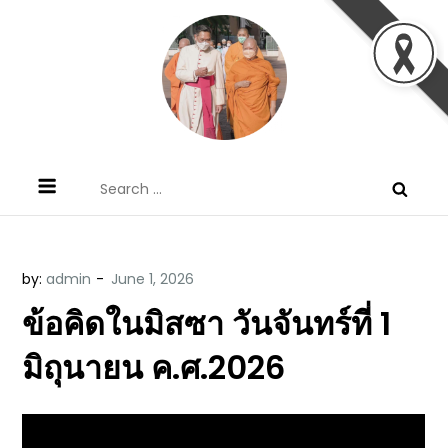
Skip
to
content
ข้อคิดบทเทศน์ประจำวัน โดย มงซินญอร์
ขอขอบคุณท่านที่เข้ามารับฟังพระวจนะพระเจ้า ขอพระเจ้า
Search
วิษณุ ธัญญอนันต์
ประทานพระพรแก่พวกท่านท้งหลายเทอญ
for:
by:
admin
ข้อคิดในมิสซา วันจันทร์ที่ 1
มิถุนายน ค.ศ.2026