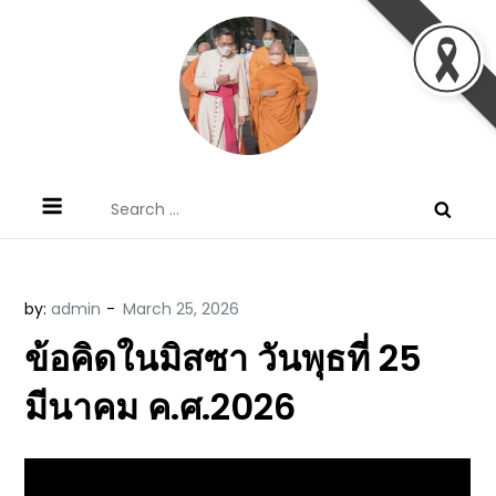
Skip
to
content
ข้อคิดบทเทศน์ประจำวัน โดย มงซินญอร์
ขอขอบคุณท่านที่เข้ามารับฟังพระวจนะพระเจ้า ขอพระเจ้า
Search
วิษณุ ธัญญอนันต์
ประทานพระพรแก่พวกท่านท้งหลายเทอญ
for:
by:
admin
ข้อคิดในมิสซา วันพุธที่ 25
มีนาคม ค.ศ.2026