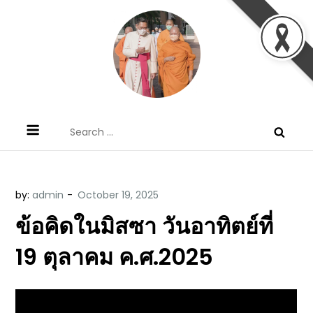
Skip
to
content
ข้อคิดบทเทศน์ประจำวัน โดย มงซินญอร์
ขอขอบคุณท่านที่เข้ามารับฟังพระวจนะพระเจ้า ขอพระเจ้า
Search
วิษณุ ธัญญอนันต์
ประทานพระพรแก่พวกท่านท้งหลายเทอญ
for:
by:
admin
ข้อคิดในมิสซา วันอาทิตย์ที่
19 ตุลาคม ค.ศ.2025