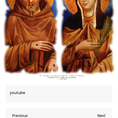
youtube
Previous
Next
Previous
Next