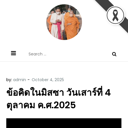
Skip
to
content
ข้อคิดบทเทศน์ประจำวัน โดย มงซินญอร์
ขอขอบคุณท่านที่เข้ามารับฟังพระวจนะพระเจ้า ขอพระเจ้า
Search
วิษณุ ธัญญอนันต์
ประทานพระพรแก่พวกท่านท้งหลายเทอญ
for:
by:
admin
ข้อคิดในมิสซา วันเสาร์ที่ 4
ตุลาคม ค.ศ.2025