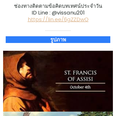
ช่องทางติดตามข้อคิดบทเทศน์ประจำวัน
ID Line : @vissanu201
https://lin.ee/6gZZDwO
รูปภาพ