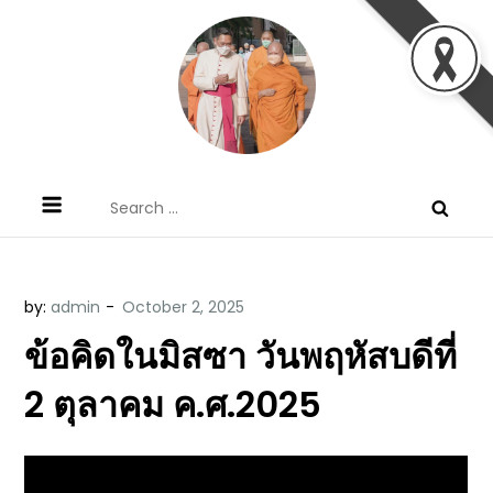
Skip
to
content
ข้อคิดบทเทศน์ประจำวัน โดย มงซินญอร์
ขอขอบคุณท่านที่เข้ามารับฟังพระวจนะพระเจ้า ขอพระเจ้า
Search
วิษณุ ธัญญอนันต์
ประทานพระพรแก่พวกท่านท้งหลายเทอญ
for:
by:
admin
ข้อคิดในมิสซา วันพฤหัสบดีที่
2 ตุลาคม ค.ศ.2025