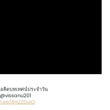
้อคิดบทเทศน์ประจำวัน
: @vissanu201
lin.ee/6gZZDwO