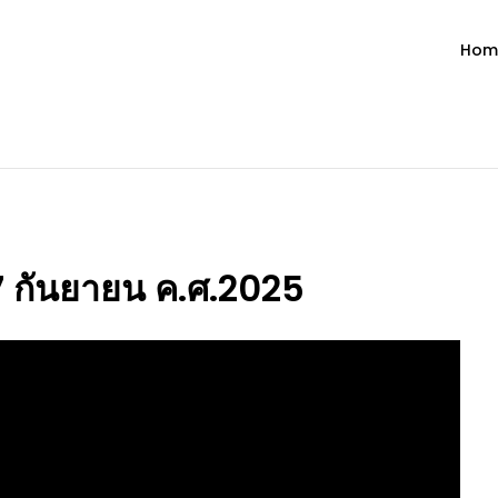
Hom
ำวัน โดย มงซินญอร์ วิษณุ ธัญญอน
วจนะพระเจ้า ขอพระเจ้าประทานพระพรแก่พวกท่านท้งหลายเทอญ
27 กันยายน ค.ศ.2025