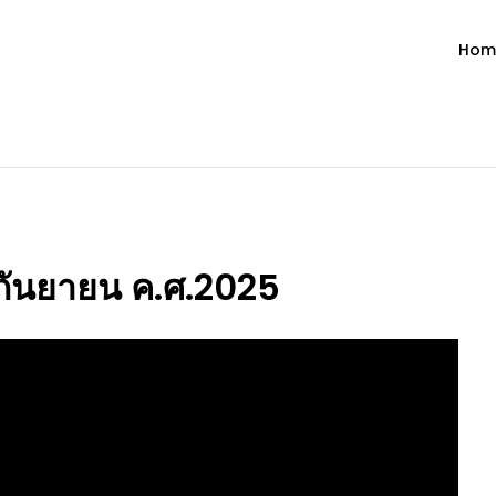
Hom
ำวัน โดย มงซินญอร์ วิษณุ ธัญญอน
วจนะพระเจ้า ขอพระเจ้าประทานพระพรแก่พวกท่านท้งหลายเทอญ
4 กันยายน ค.ศ.2025