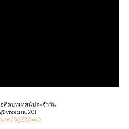
้อคิดบทเทศน์ประจำวัน
: @vissanu201
lin.ee/6gZZDwO