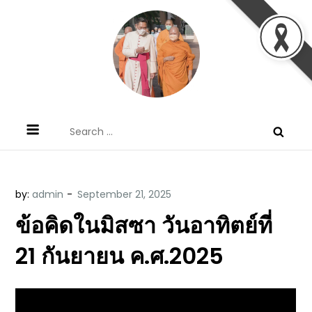
Skip
to
content
ข้อคิดบทเทศน์ประจำวัน โดย มงซินญอร์
ขอขอบคุณท่านที่เข้ามารับฟังพระวจนะพระเจ้า ขอพระเจ้า
Search
วิษณุ ธัญญอนันต์
ประทานพระพรแก่พวกท่านท้งหลายเทอญ
for:
by:
admin
ข้อคิดในมิสซา วันอาทิตย์ที่
21 กันยายน ค.ศ.2025