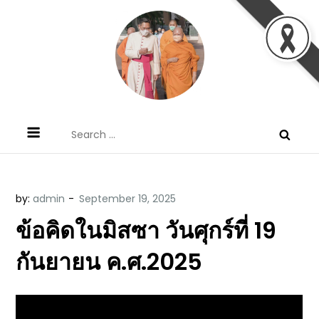
Skip
to
content
ข้อคิดบทเทศน์ประจำวัน โดย มงซินญอร์
ขอขอบคุณท่านที่เข้ามารับฟังพระวจนะพระเจ้า ขอพระเจ้า
Search
วิษณุ ธัญญอนันต์
ประทานพระพรแก่พวกท่านท้งหลายเทอญ
for:
by:
admin
ข้อคิดในมิสซา วันศุกร์ที่ 19
กันยายน ค.ศ.2025