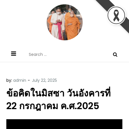
Skip
to
content
ข้อคิดบทเทศน์ประจำวัน โดย มงซินญอร์
ขอขอบคุณท่านที่เข้ามารับฟังพระวจนะพระเจ้า ขอพระเจ้า
Search
วิษณุ ธัญญอนันต์
ประทานพระพรแก่พวกท่านท้งหลายเทอญ
for:
by:
admin
ข้อคิดในมิสซา วันอังคารที่
22 กรกฎาคม ค.ศ.2025