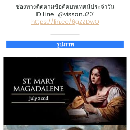
ช่องทางติดตามข้อคิดบทเทศน์ประจำวัน
ID Line : @vissanu201
https://lin.ee/6gZZDwO
รูปภาพ