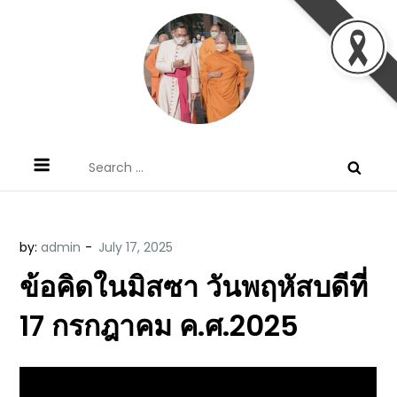
Skip
to
content
ข้อคิดบทเทศน์ประจำวัน โดย มงซินญอร์
ขอขอบคุณท่านที่เข้ามารับฟังพระวจนะพระเจ้า ขอพระเจ้า
Search
วิษณุ ธัญญอนันต์
ประทานพระพรแก่พวกท่านท้งหลายเทอญ
for:
by:
admin
ข้อคิดในมิสซา วันพฤหัสบดีที่
17 กรกฎาคม ค.ศ.2025