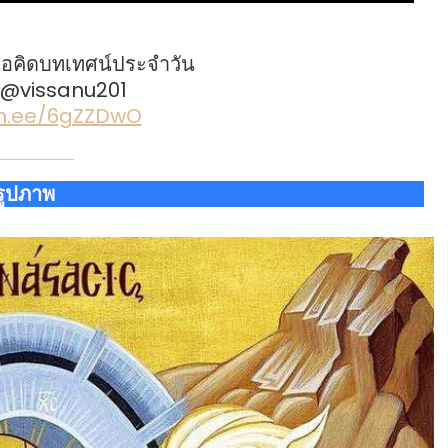
้อคิดบทเทศน์ประจำวัน
: @vissanu201
lin.ee/6gZZDwO
รูปภาพ