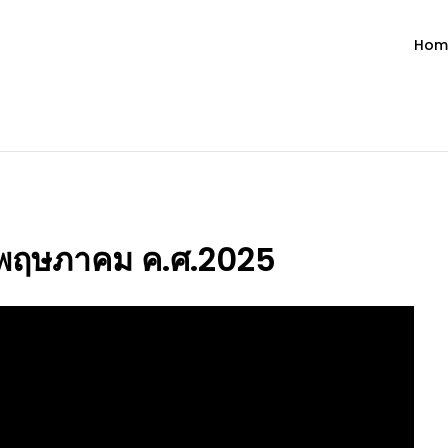
Hom
ำวัน โดย มงซินญอร์ วิษณุ ธัญญอน
วจนะพระเจ้า ขอพระเจ้าประทานพระพรแก่พวกท่านท้งหลายเทอญ
28 พฤษภาคม ค.ศ.2025