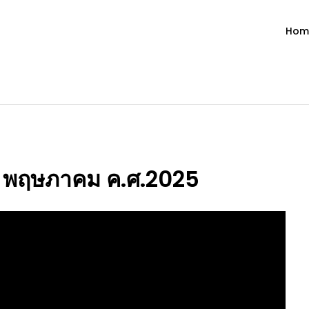
Hom
ำวัน โดย มงซินญอร์ วิษณุ ธัญญอน
วจนะพระเจ้า ขอพระเจ้าประทานพระพรแก่พวกท่านท้งหลายเทอญ
 23 พฤษภาคม ค.ศ.2025