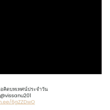
้อคิดบทเทศน์ประจำวัน
: @vissanu201
lin.ee/6gZZDwO