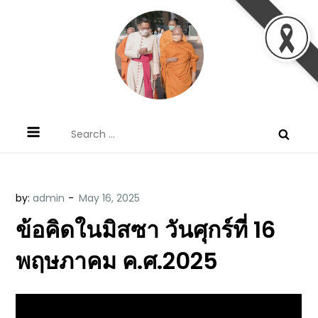
Skip
to
content
ข้อคิดบทเทศน์ประจำวัน โดย มงซินญอร์
ขอขอบคุณท่านที่เข้ามารับฟังพระวจนะพระเจ้า ขอพระเจ้า
Search
วิษณุ ธัญญอนันต์
ประทานพระพรแก่พวกท่านท้งหลายเทอญ
for:
by:
admin
ข้อคิดในมิสซา วันศุกร์ที่ 16
พฤษภาคม ค.ศ.2025