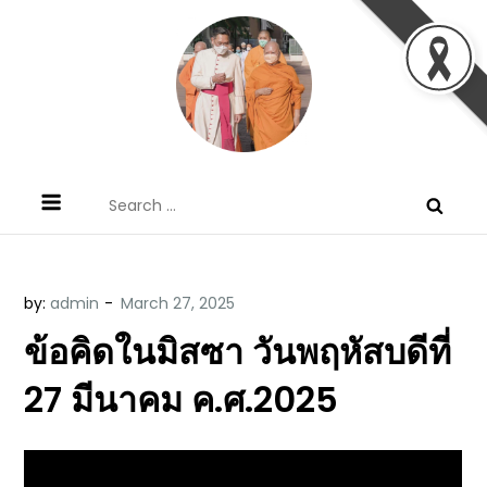
Skip
to
content
ข้อคิดบทเทศน์ประจำวัน โดย มงซินญอร์
ขอขอบคุณท่านที่เข้ามารับฟังพระวจนะพระเจ้า ขอพระเจ้า
Search
วิษณุ ธัญญอนันต์
ประทานพระพรแก่พวกท่านท้งหลายเทอญ
for:
by:
admin
ข้อคิดในมิสซา วันพฤหัสบดีที่
27 มีนาคม ค.ศ.2025