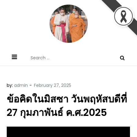
Skip
to
content
ข้อคิดบทเทศน์ประจำวัน โดย มงซินญอร์
ขอขอบคุณท่านที่เข้ามารับฟังพระวจนะพระเจ้า ขอพระเจ้า
Search
วิษณุ ธัญญอนันต์
ประทานพระพรแก่พวกท่านท้งหลายเทอญ
for:
by:
admin
ข้อคิดในมิสซา วันพฤหัสบดีที่
27 กุมภาพันธ์ ค.ศ.2025