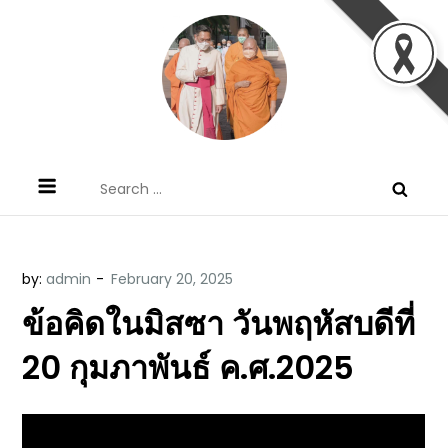
Skip
to
content
ข้อคิดบทเทศน์ประจำวัน โดย มงซินญอร์
ขอขอบคุณท่านที่เข้ามารับฟังพระวจนะพระเจ้า ขอพระเจ้า
Search
วิษณุ ธัญญอนันต์
ประทานพระพรแก่พวกท่านท้งหลายเทอญ
for:
by:
admin
ข้อคิดในมิสซา วันพฤหัสบดีที่
20 กุมภาพันธ์ ค.ศ.2025