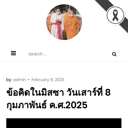
Skip
to
content
ข้อคิดบทเทศน์ประจำวัน โดย มงซินญอร์
ขอขอบคุณท่านที่เข้ามารับฟังพระวจนะพระเจ้า ขอพระเจ้า
Search
วิษณุ ธัญญอนันต์
ประทานพระพรแก่พวกท่านท้งหลายเทอญ
for:
by:
admin
ข้อคิดในมิสซา วันเสาร์ที่ 8
กุมภาพันธ์ ค.ศ.2025