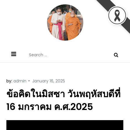
Skip
to
content
ข้อคิดบทเทศน์ประจำวัน โดย มงซินญอร์
ขอขอบคุณท่านที่เข้ามารับฟังพระวจนะพระเจ้า ขอพระเจ้า
Search
วิษณุ ธัญญอนันต์
ประทานพระพรแก่พวกท่านท้งหลายเทอญ
for:
by:
admin
ข้อคิดในมิสซา วันพฤหัสบดีที่
16 มกราคม ค.ศ.2025