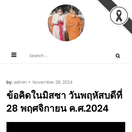
Skip
to
content
ข้อคิดบทเทศน์ประจำวัน โดย มงซินญอร์
ขอขอบคุณท่านที่เข้ามารับฟังพระวจนะพระเจ้า ขอพระเจ้า
Search
วิษณุ ธัญญอนันต์
ประทานพระพรแก่พวกท่านท้งหลายเทอญ
for:
by:
admin
ข้อคิดในมิสซา วันพฤหัสบดีที่
28 พฤศจิกายน ค.ศ.2024