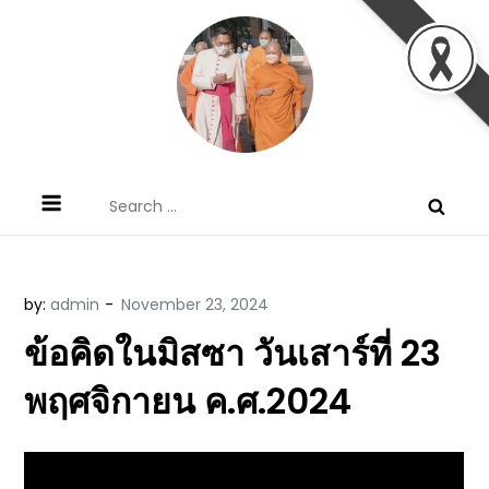
Skip
to
content
ข้อคิดบทเทศน์ประจำวัน โดย มงซินญอร์
ขอขอบคุณท่านที่เข้ามารับฟังพระวจนะพระเจ้า ขอพระเจ้า
Search
วิษณุ ธัญญอนันต์
ประทานพระพรแก่พวกท่านท้งหลายเทอญ
for:
by:
admin
ข้อคิดในมิสซา วันเสาร์ที่ 23
พฤศจิกายน ค.ศ.2024