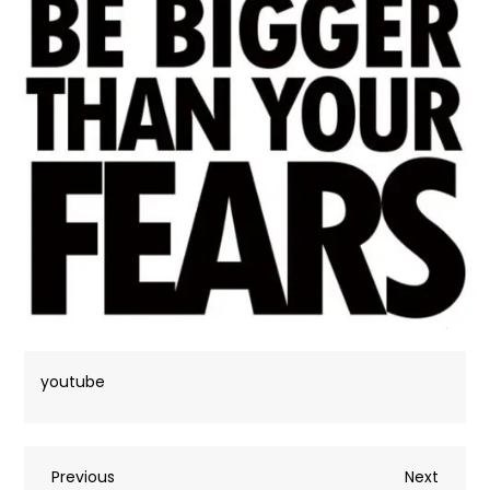
youtube
Post
Previous
Next
Previous
Next