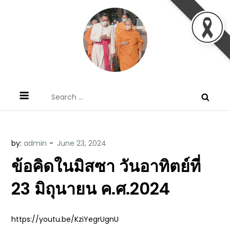
Skip
to
content
ข้อคิดบทเทศน์ประจำวัน โดย มงซินญอร์
ขอขอบคุณท่านที่เข้ามารับฟังพระวจนะพระเจ้า ขอพระเจ้า
Search
วิษณุ ธัญญอนันต์
ประทานพระพรแก่พวกท่านท้งหลายเทอญ
for:
by:
admin
ข้อคิดในมิสซา วันอาทิตย์ที่
23 มิถุนายน ค.ศ.2024
https://youtu.be/KziYegrUgnU